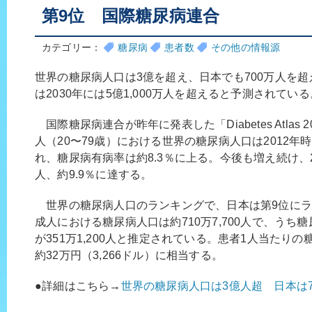
第9位 国際糖尿病連合
カテゴリー：
糖尿病
患者数
その他の情報源
世界の糖尿病人口は3億を超え、日本でも700万人を
は2030年には5億1,000万人を超えると予測されている
国際糖尿病連合が昨年に発表した「Diabetes Atlas 20
人（20〜79歳）における世界の糖尿病人口は2012年時
れ、糖尿病有病率は約8.3％に上る。今後も増え続け、20
人、約9.9％に達する。
世界の糖尿病人口のランキングで、日本は第9位にラ
成人における糖尿病人口は約710万7,700人で、うち
が351万1,200人と推定されている。患者1人当たり
約32万円（3,266ドル）に相当する。
●詳細はこちら→
世界の糖尿病人口は3億人超 日本は7