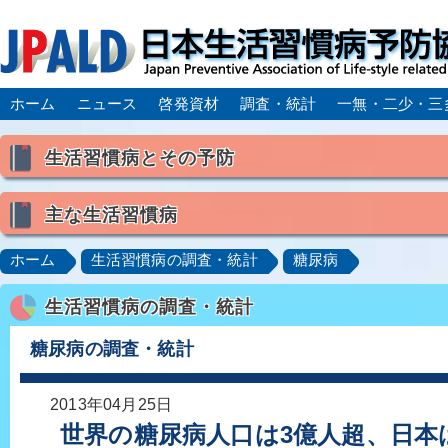
ホーム
ニュース
啓発資材
調査・統計
一無・二少・三
生活習慣病とその予防
生活習慣病とは
主な生活習慣病
喫煙
食生活
飲酒
身体活動・運動不足
高血圧
脂質異常症（高脂血症）
糖尿病
CK
ホーム
生活習慣病の調査・統計
糖尿病
肥満症／メタボリックシンドローム
動脈硬化
心
生活習慣病の調査・統計
脂肪肝／NAFLD／NASH
アルコール肝疾患
CO
ロコモティブシンドローム／サルコペニア／フレイル
糖尿病の調査・統計
2013年04月25日
世界の糖尿病人口は3億人超、日本は