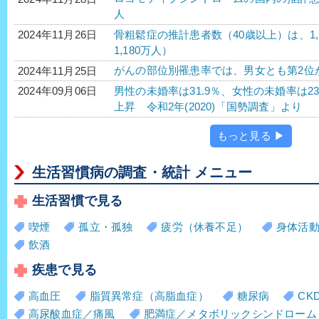
人
骨粗鬆症の推計患者数（40歳以上）は、1,
2024年11月26日
1,180万人）
がんの部位別罹患率では、男女とも第2位
2024年11月25日
男性の未婚率は31.9％、女性の未婚率は2
2024年09月06日
上昇 令和2年(2020)「国勢調査」より
もっと見る ▶
生活習慣病の調査・統計 メニュー
生活習慣で見る
喫煙
孤立・孤独
疲労（休養不足）
身体活
飲酒
疾患で見る
高血圧
脂質異常症（高脂血症）
糖尿病
CK
高尿酸血症／痛風
肥満症／メタボリックシンドローム