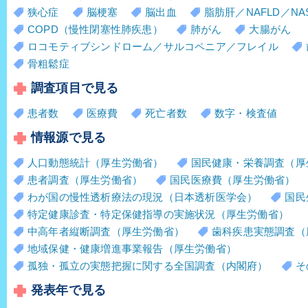
狭心症
脳梗塞
脳出血
脂肪肝／NAFLD／NA
COPD（慢性閉塞性肺疾患）
肺がん
大腸がん
ロコモティブシンドローム／サルコペニア／フレイル
骨粗鬆症
調査項目で見る
患者数
医療費
死亡者数
数字・検査値
情報源で見る
人口動態統計（厚生労働省）
国民健康・栄養調査（厚
患者調査（厚生労働省）
国民医療費（厚生労働省）
わが国の慢性透析療法の現況（日本透析医学会）
国民
特定健康診査・特定保健指導の実施状況（厚生労働省）
中高年者縦断調査（厚生労働省）
歯科疾患実態調査（
地域保健・健康増進事業報告（厚生労働省）
孤独・孤立の実態把握に関する全国調査（内閣府）
そ
発表年で見る