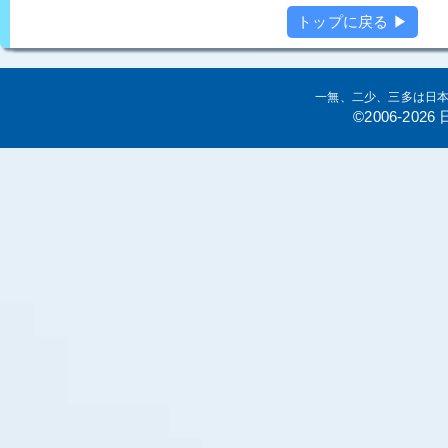
トップに戻る ▶
一無、二少、三多は日
©2006-20