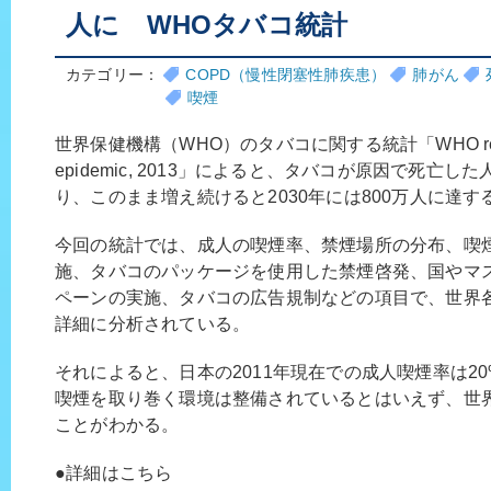
人に WHOタバコ統計
カテゴリー：
COPD（慢性閉塞性肺疾患）
肺がん
喫煙
世界保健機構（WHO）のタバコに関する統計「WHO report on 
epidemic, 2013」によると、タバコが原因で死亡し
り、このまま増え続けると2030年には800万人に達
今回の統計では、成人の喫煙率、禁煙場所の分布、喫
施、タバコのパッケージを使用した禁煙啓発、国やマ
ペーンの実施、タバコの広告規制などの項目で、世界
詳細に分析されている。
それによると、日本の2011年現在での成人喫煙率は2
喫煙を取り巻く環境は整備されているとはいえず、世
ことがわかる。
●詳細はこちら