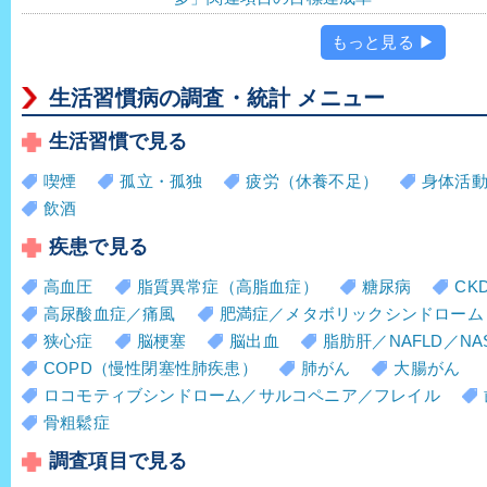
もっと見る ▶
生活習慣病の調査・統計 メニュー
生活習慣で見る
喫煙
孤立・孤独
疲労（休養不足）
身体活
飲酒
疾患で見る
高血圧
脂質異常症（高脂血症）
糖尿病
CK
高尿酸血症／痛風
肥満症／メタボリックシンドローム
狭心症
脳梗塞
脳出血
脂肪肝／NAFLD／NA
COPD（慢性閉塞性肺疾患）
肺がん
大腸がん
ロコモティブシンドローム／サルコペニア／フレイル
骨粗鬆症
調査項目で見る