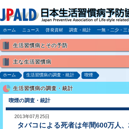
ホーム
ニュース
啓発資材
調査・統計
一無・二少・三
生活習慣病とその予防
生活習慣病とは
主な生活習慣病
喫煙
食生活
飲酒
身体活動・運動不足
高血圧
脂質異常症（高脂血症）
糖尿病
CK
ホーム
生活習慣病の調査・統計
喫煙
肥満症／メタボリックシンドローム
動脈硬化
心
生活習慣病の調査・統計
脂肪肝／NAFLD／NASH
アルコール肝疾患
CO
ロコモティブシンドローム／サルコペニア／フレイル
喫煙の調査・統計
2013年07月25日
タバコによる死者は年間600万人、2