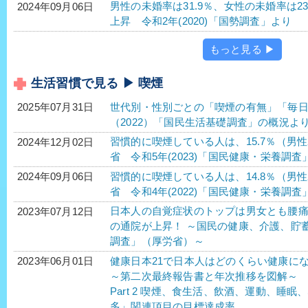
男性の未婚率は31.9％、女性の未婚率は2
2024年09月06日
上昇 令和2年(2020)「国勢調査」より
もっと見る ▶
生活習慣で見る ▶ 喫煙
世代別・性別ごとの「喫煙の有無」「毎日
2025年07月31日
（2022）「国民生活基礎調査」の概況よ
習慣的に喫煙している人は、15.7％（男性2
2024年12月02日
省 令和5年(2023)「国民健康・栄養調
習慣的に喫煙している人は、14.8％（男性2
2024年09月06日
省 令和4年(2022)「国民健康・栄養調
日本人の自覚症状のトップは男女とも腰
2023年07月12日
の通院が上昇！ ～国民の健康、介護、貯
調査」（厚労省）～
健康日本21で日本人はどのくらい健康に
2023年06月01日
～第二次最終報告書と年次推移を図解～
Part 2 喫煙、食生活、飲酒、運動、睡
多」関連項目の目標達成率