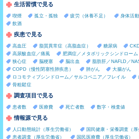
生活習慣で見る
喫煙
孤立・孤独
疲労（休養不足）
身体活
飲酒
疾患で見る
高血圧
脂質異常症（高脂血症）
糖尿病
CK
高尿酸血症／痛風
肥満症／メタボリックシンドローム
狭心症
脳梗塞
脳出血
脂肪肝／NAFLD／NA
COPD（慢性閉塞性肺疾患）
肺がん
大腸がん
ロコモティブシンドローム／サルコペニア／フレイル
骨粗鬆症
調査項目で見る
患者数
医療費
死亡者数
数字・検査値
情報源で見る
人口動態統計（厚生労働省）
国民健康・栄養調査（厚
患者調査（厚生労働省）
国民医療費（厚生労働省）