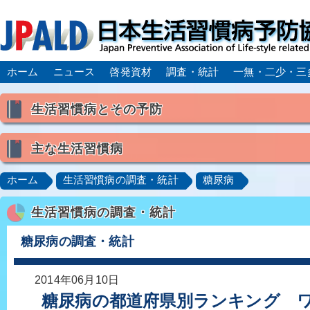
ホーム
ニュース
啓発資材
調査・統計
一無・二少・三
生活習慣病とその予防
生活習慣病とは
主な生活習慣病
喫煙
食生活
飲酒
身体活動・運動不足
高血圧
脂質異常症（高脂血症）
糖尿病
CK
ホーム
生活習慣病の調査・統計
糖尿病
肥満症／メタボリックシンドローム
動脈硬化
心
生活習慣病の調査・統計
脂肪肝／NAFLD／NASH
アルコール肝疾患
CO
ロコモティブシンドローム／サルコペニア／フレイル
糖尿病の調査・統計
2014年06月10日
糖尿病の都道府県別ランキング 