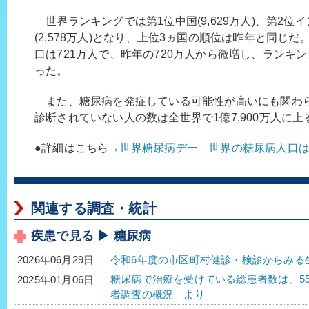
世界ランキングでは第1位中国(9,629万人)、第2位イン
(2,578万人)となり、上位3ヵ国の順位は昨年と同じ
口は721万人で、昨年の720万人から微増し、ランキ
った。
また、糖尿病を発症している可能性が高いにも関わ
診断されていない人の数は全世界で1億7,900万人に上
●詳細はこちら→
世界糖尿病デー 世界の糖尿病人口は3
関連する調査・統計
疾患で見る ▶ 糖尿病
令和6年度の市区町村健診・検診からみる
2026年06月29日
糖尿病で治療を受けている総患者数は、552万2
2025年01月06日
者調査の概況」より