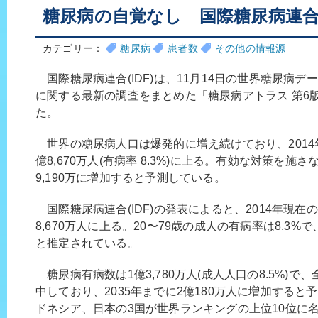
糖尿病の自覚なし 国際糖尿病連合(I
カテゴリー：
糖尿病
患者数
その他の情報源
国際糖尿病連合(IDF)は、11月14日の世界糖尿病
に関する最新の調査をまとめた「糖尿病アトラス 第6版 2
た。
世界の糖尿病人口は爆発的に増え続けており、2014
億8,670万人(有病率 8.3%)に上る。有効な対策を施さ
9,190万に増加すると予測している。
国際糖尿病連合(IDF)の発表によると、2014年現在
8,670万人に上る。20〜79歳の成人の有病率は8.3%
と推定されている。
糖尿病有病数は1億3,780万人(成人人口の8.5%)で
中しており、2035年までに2億180万人に増加する
ドネシア、日本の3国が世界ランキングの上位10位に