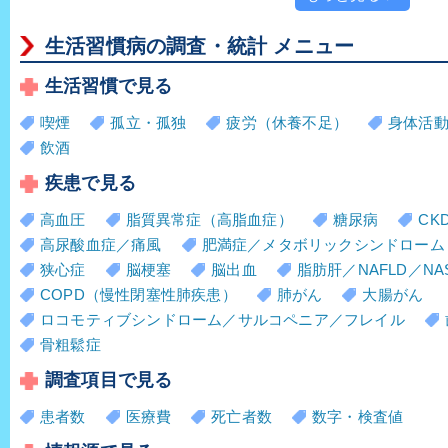
生活習慣病の調査・統計 メニュー
生活習慣で見る
喫煙
孤立・孤独
疲労（休養不足）
身体活
飲酒
疾患で見る
高血圧
脂質異常症（高脂血症）
糖尿病
CK
高尿酸血症／痛風
肥満症／メタボリックシンドローム
狭心症
脳梗塞
脳出血
脂肪肝／NAFLD／NA
COPD（慢性閉塞性肺疾患）
肺がん
大腸がん
ロコモティブシンドローム／サルコペニア／フレイル
骨粗鬆症
調査項目で見る
患者数
医療費
死亡者数
数字・検査値