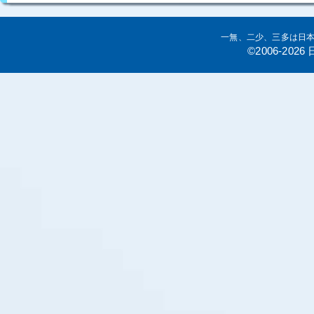
一無、二少、三多は日
©2006-20