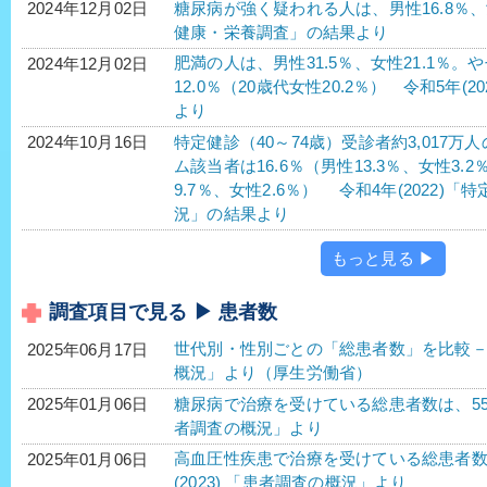
糖尿病が強く疑われる人は、男性16.8％、女性
2024年12月02日
健康・栄養調査」の結果より
肥満の人は、男性31.5％、女性21.1％。
2024年12月02日
12.0％（20歳代女性20.2％） 令和5年
より
特定健診（40～74歳）受診者約3,017
2024年10月16日
ム該当者は16.6％（男性13.3％、女性3.
9.7％、女性2.6％） 令和4年(2022
況」の結果より
もっと見る ▶
調査項目で見る ▶ 患者数
世代別・性別ごとの「総患者数」を比較－令
2025年06月17日
概況」より（厚生労働省）
糖尿病で治療を受けている総患者数は、552万2
2025年01月06日
者調査の概況」より
高血圧性疾患で治療を受けている総患者数は、1
2025年01月06日
(2023) 「患者調査の概況」より