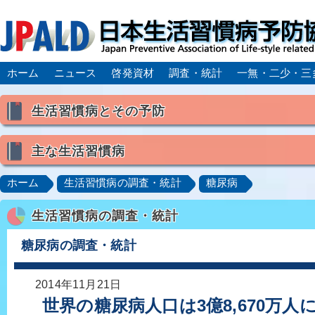
ホーム
ニュース
啓発資材
調査・統計
一無・二少・三
生活習慣病とその予防
生活習慣病とは
主な生活習慣病
喫煙
食生活
飲酒
身体活動・運動不足
高血圧
脂質異常症（高脂血症）
糖尿病
CK
ホーム
生活習慣病の調査・統計
糖尿病
肥満症／メタボリックシンドローム
動脈硬化
心
生活習慣病の調査・統計
脂肪肝／NAFLD／NASH
アルコール肝疾患
CO
ロコモティブシンドローム／サルコペニア／フレイル
糖尿病の調査・統計
2014年11月21日
世界の糖尿病人口は3億8,670万