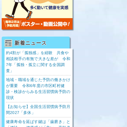
新着ニュース
約4割が「孤独感」を経験 共食や
相談相手の有無で大きな差が 令和
7年「孤独・孤立に関する全国調
査」
地域・職域を通じた予防の働きかけ
が重要 令和6年度の市区町村健
診・検診からみる生活習慣病予防の
現状
【お知らせ】全国生活習慣病予防月
間2027「多休」
健康寿命を延ばす鍵は「歯磨き」と