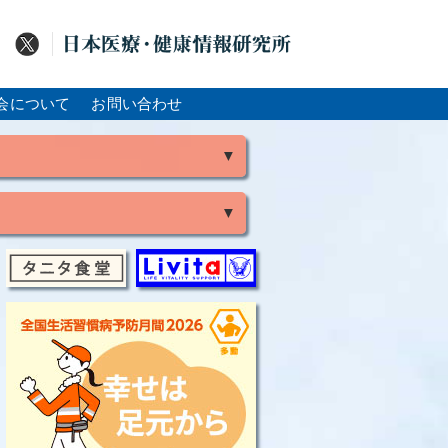
会について
お問い合わせ
▼
▼
風
脳出血
大腸がん
骨粗鬆症