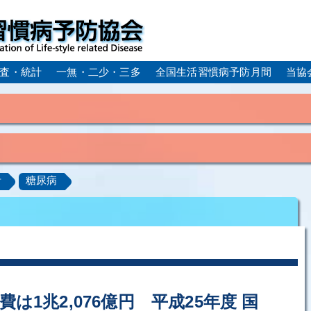
査・統計
一無・二少・三多
全国生活習慣病予防月間
当協
身体活動・運動不足
疲労（休養不足）
孤立・孤独
血症）
糖尿病
CKD（慢性腎臓病）
高尿酸血症／痛
計
糖尿病
ーム
動脈硬化
心筋梗塞
狭心症
脳梗塞
アルコール肝疾患
COPD（慢性閉塞性肺疾患）
肺がん
ルコペニア／フレイル
歯周病
は1兆2,076億円 平成25年度 国