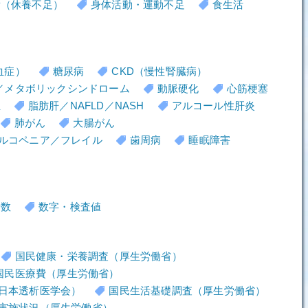
労（休養不足）
身体活動・運動不足
食生活
血症）
糖尿病
CKD（慢性腎臓病）
／メタボリックシンドローム
動脈硬化
心筋梗塞
血
脂肪肝／NAFLD／NASH
アルコール性肝炎
肺がん
大腸がん
ルコペニア／フレイル
歯周病
睡眠障害
者数
数字・検査値
国民健康・栄養調査（厚生労働省）
国民医療費（厚生労働省）
日本透析医学会）
国民生活基礎調査（厚生労働省）
実施状況（厚生労働省）