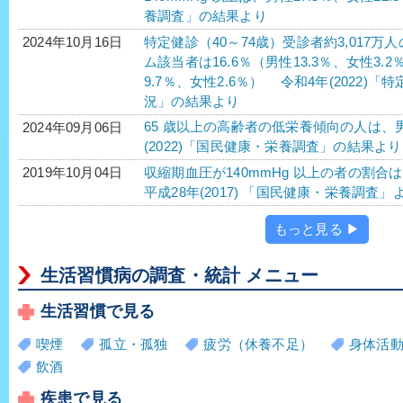
養調査」の結果より
特定健診（40～74歳）受診者約3,017
2024年10月16日
ム該当者は16.6％（男性13.3％、女性3.
9.7％、女性2.6％） 令和4年(2022
況」の結果より
65 歳以上の高齢者の低栄養傾向の人は、男性
2024年09月06日
(2022)「国民健康・栄養調査」の結果より
収縮期血圧が140mmHg 以上の者の割合は
2019年10月04日
平成28年(2017) 「国民健康・栄養調査」
もっと見る ▶
生活習慣病の調査・統計 メニュー
生活習慣で見る
喫煙
孤立・孤独
疲労（休養不足）
身体活
飲酒
疾患で見る