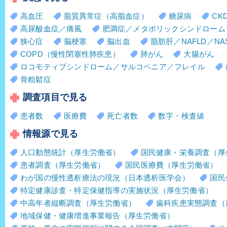
高血圧
脂質異常症（高脂血症）
糖尿病
CK
高尿酸血症／痛風
肥満症／メタボリックシンドローム
狭心症
脳梗塞
脳出血
脂肪肝／NAFLD／NA
COPD（慢性閉塞性肺疾患）
肺がん
大腸がん
ロコモティブシンドローム／サルコペニア／フレイル
骨粗鬆症
調査項目で見る
患者数
医療費
死亡者数
数字・検査値
情報源で見る
人口動態統計（厚生労働省）
国民健康・栄養調査（厚
患者調査（厚生労働省）
国民医療費（厚生労働省）
わが国の慢性透析療法の現況（日本透析医学会）
国民
特定健康診査・特定保健指導の実施状況（厚生労働省）
中高年者縦断調査（厚生労働省）
歯科疾患実態調査（
地域保健・健康増進事業報告（厚生労働省）