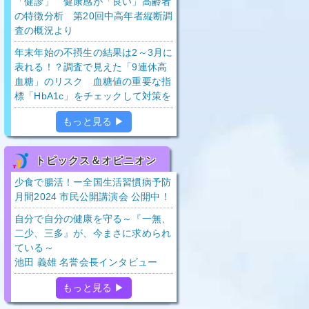
「健診」 健康感が「良い」高齢者
の特徴分析 第20回中高年者縦断調
査の概況より
年末年始の不摂生の結果は2～3月に
表れる！？調査で見えた「9連休高
血糖」のリスク 血糖値の重要な指
標「HbA1c」をチェックして対策を
もっと見る ▶
トピックス＆オピニオン
少食で腸活！ー全国生活習慣病予防
月間2024 市民公開講演会 公開中！
自分で自分の健康を守る～『一無、
二少、三多』が、今まさに求められ
ている～
池田 義雄 名誉会長インタビュー
もっと見る ▶