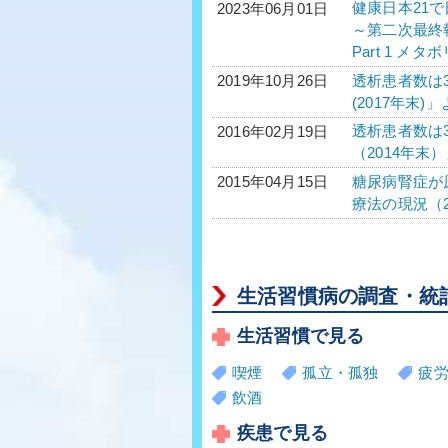
健康日本21
2023年06月01日
～第二次最終
Part 1 
透析患者数は
2019年10月26日
(2017年末)
透析患者数は
2016年02月19日
（2014年末
糖尿病腎症が
2015年04月15日
療法の現況（2
生活習慣病の調査・統
生活習慣で見る
喫煙
孤立・孤独
疲
飲酒
疾患で見る