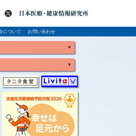
会について
お問い合わせ
▼
▼
風
脳出血
大腸がん
骨粗鬆症