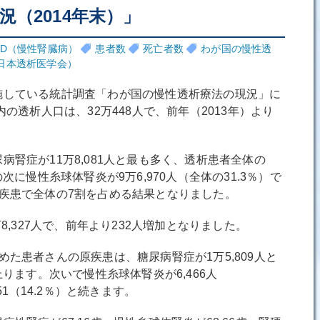
況（2014年末）」
KD（慢性腎臓病）
患者数
死亡者数
わが国の慢性透
日本透析医学会）
している統計調査「わが国の慢性透析療法の現況」に
内の透析人口は、32万448人で、前年（2013年）より
腎症が11万8,081人と最も多く、透析患者全体の
次に慢性糸球体腎炎が9万6,970人（全体の31.3％）で
疾患で全体の7割を占める結果となりました。
8,327人で、前年より232人増加となりました。
た患者さんの原疾患は、糖尿病腎症が1万5,809人と
上ります。次いで慢性糸球体腎炎が6,466人
51（14.2％）と続きます。