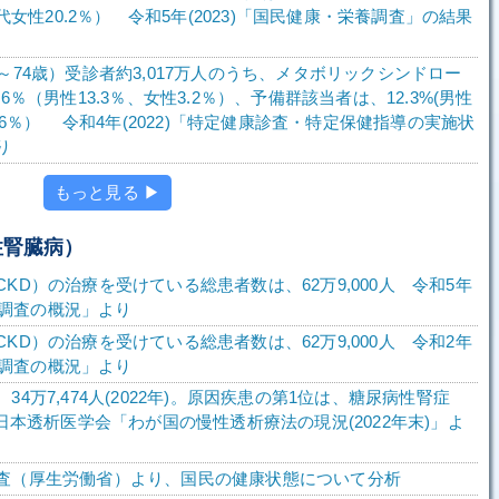
0歳代女性20.2％） 令和5年(2023)「国民健康・栄養調査」の結果
～74歳）受診者約3,017万人のうち、メタボリックシンドロー
.6％（男性13.3％、女性3.2％）、予備群該当者は、12.3%(男性
2.6％） 令和4年(2022)「特定健康診査・特定保健指導の実施状
り
もっと見る ▶
性腎臓病）
KD）の治療を受けている総患者数は、62万9,000人 令和5年
患者調査の概況」より
KD）の治療を受けている総患者数は、62万9,000人 令和2年
患者調査の概況」より
34万7,474人(2022年)。原因疾患の第1位は、糖尿病性腎症
 日本透析医学会「わが国の慢性透析療法の現況(2022年末)」よ
査（厚生労働省）より、国民の健康状態について分析