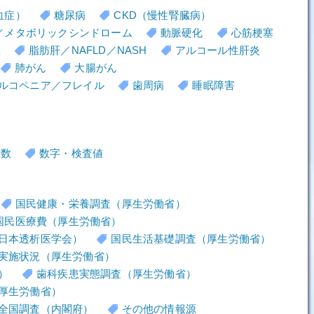
血症）
糖尿病
CKD（慢性腎臓病）
／メタボリックシンドローム
動脈硬化
心筋梗塞
血
脂肪肝／NAFLD／NASH
アルコール性肝炎
肺がん
大腸がん
ルコペニア／フレイル
歯周病
睡眠障害
者数
数字・検査値
国民健康・栄養調査（厚生労働省）
国民医療費（厚生労働省）
日本透析医学会）
国民生活基礎調査（厚生労働省）
実施状況（厚生労働省）
）
歯科疾患実態調査（厚生労働省）
厚生労働省）
全国調査（内閣府）
その他の情報源