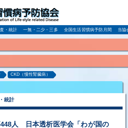
査・統計
一無・二少・三多
全国生活習慣病予防月間
当協
身体活動・運動不足
疲労（休養不足）
孤立・孤独
血症）
糖尿病
CKD（慢性腎臓病）
高尿酸血症／痛
計
CKD（慢性腎臓病）
ーム
動脈硬化
心筋梗塞
狭心症
脳梗塞
アルコール肝疾患
COPD（慢性閉塞性肺疾患）
肺がん
ルコペニア／フレイル
歯周病
・統計
万448人 日本透析医学会「わが国の