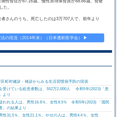
腎症が67.16歳、慢性糸球体腎炎が68.66歳、腎硬
でした。
者さんのうち、死亡したのは3万707人で、前年より
法の現況（2014年末）（日本透析医学会） ▶
市区町村健診・検診からみる生活習慣病予防の現状
受けている総患者数は、552万2,000人 令和5年(2023)「患
」より
われる人は、男性16.8％、女性8.9％ 令和5年(2023) 「国民
査」の結果より
性31.5％、女性21.1％。やせの人は、男性4.4％、女性