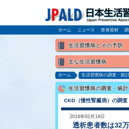
ホーム
ニュース
啓発資材
調
生活習慣病とその予防
生活習慣病とは
主な生活習慣病
喫煙
食生活
飲酒
高血圧
脂質異常症（高脂
ホーム
生活習慣病の調査・統
肥満症／メタボリックシンドロ
生活習慣病の調査・統計
脂肪肝／NAFLD／NASH
ロコモティブシンドローム／サ
CKD（慢性腎臓病）の調査
2016年02月19日
透析患者数は32