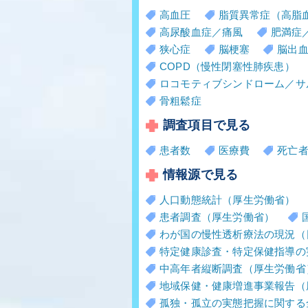
高血圧
脂質異常症（高脂
高尿酸血症／痛風
肥満症
狭心症
脳梗塞
脳出
COPD（慢性閉塞性肺疾患）
ロコモティブシンドローム／サ
骨粗鬆症
調査項目で見る
患者数
医療費
死亡
情報源で見る
人口動態統計（厚生労働省）
患者調査（厚生労働省）
わが国の慢性透析療法の現況（
特定健康診査・特定保健指導の
中高年者縦断調査（厚生労働省
地域保健・健康増進事業報告（
孤独・孤立の実態把握に関する