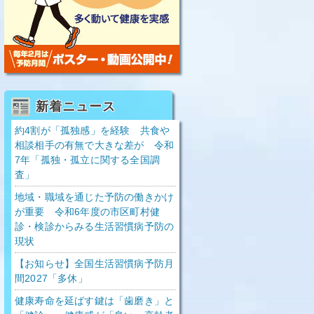
新着ニュース
約4割が「孤独感」を経験 共食や
相談相手の有無で大きな差が 令和
7年「孤独・孤立に関する全国調
査」
地域・職域を通じた予防の働きかけ
が重要 令和6年度の市区町村健
診・検診からみる生活習慣病予防の
現状
【お知らせ】全国生活習慣病予防月
間2027「多休」
健康寿命を延ばす鍵は「歯磨き」と