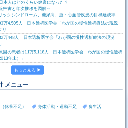
で日本人はどのくらい健康になった？
報告書と年次推移を図解～
メタボリックシンドローム、糖尿病、脳・心血管疾患の目標達成率
33万4,505人 日本透析医学会「わが国の慢性透析療法の現況
」より
32万448人 日本透析医学会「わが国の慢性透析療法の現況
）」
原因の患者は11万5,118人 日本透析医学会「わが国の慢性透析
013年末）」
もっと見る ▶
計 メニュー
労（休養不足）
身体活動・運動不足
食生活