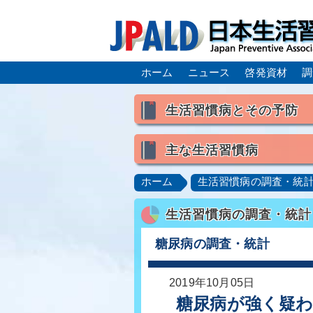
ホーム
ニュース
啓発資材
調
生活習慣病とその予防
生活習慣病とは
主な生活習慣病
喫煙
食生活
飲酒
高血圧
脂質異常症（高脂
ホーム
生活習慣病の調査・統
肥満症／メタボリックシンドロ
生活習慣病の調査・統計
脂肪肝／NAFLD／NASH
ロコモティブシンドローム／サ
糖尿病の調査・統計
2019年10月05日
糖尿病が強く疑わ