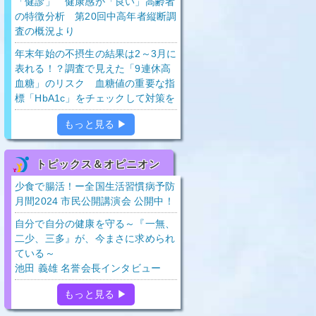
「健診」 健康感が「良い」高齢者
の特徴分析 第20回中高年者縦断調
査の概況より
年末年始の不摂生の結果は2～3月に
表れる！？調査で見えた「9連休高
血糖」のリスク 血糖値の重要な指
標「HbA1c」をチェックして対策を
もっと見る ▶
トピックス＆オピニオン
少食で腸活！ー全国生活習慣病予防
月間2024 市民公開講演会 公開中！
自分で自分の健康を守る～『一無、
二少、三多』が、今まさに求められ
ている～
池田 義雄 名誉会長インタビュー
もっと見る ▶