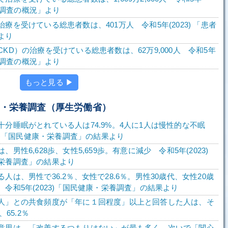
患者調査の概況」より
療を受けている総患者数は、401万人 令和5年(2023) 「患者
より
KD）の治療を受けている総患者数は、62万9,000人 令和5年
患者調査の概況」より
もっと見る ▶
康・栄養調査（厚生労働省）
十分睡眠がとれている人は74.9%。4人に1人は慢性的な不眠
23)「国民健康・栄養調査」の結果より
、男性6,628歩、女性5,659歩。有意に減少 令和5年(2023)
栄養調査」の結果より
人は、男性で36.2％、女性で28.6％。男性30歳代、女性20歳
令和5年(2023)「国民健康・栄養調査」の結果より
人」との共食頻度が「年に１回程度」以上と回答した人は、そ
、65.2％
意思は、「改善するつもりはない」が最も多く、次いで「関心