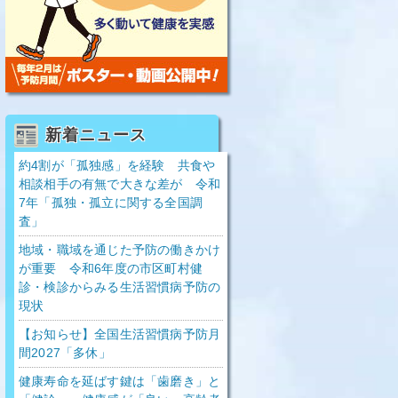
新着ニュース
約4割が「孤独感」を経験 共食や
相談相手の有無で大きな差が 令和
7年「孤独・孤立に関する全国調
査」
地域・職域を通じた予防の働きかけ
が重要 令和6年度の市区町村健
診・検診からみる生活習慣病予防の
現状
【お知らせ】全国生活習慣病予防月
間2027「多休」
健康寿命を延ばす鍵は「歯磨き」と