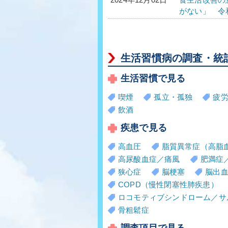
がない」 令和
生活習慣病の調査・統
生活習慣で見る
喫煙
孤立・孤独
疲
飲酒
疾患で見る
高血圧
脂質異常症（高脂
高尿酸血症／痛風
肥満症
狭心症
脳梗塞
脳出
COPD（慢性閉塞性肺疾患）
ロコモティブシンドローム／サ
骨粗鬆症
調査項目で見る