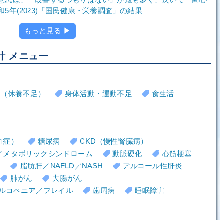
5年(2023)「国民健康・栄養調査」の結果
もっと見る ▶
計 メニュー
労（休養不足）
身体活動・運動不足
食生活
血症）
糖尿病
CKD（慢性腎臓病）
／メタボリックシンドローム
動脈硬化
心筋梗塞
血
脂肪肝／NAFLD／NASH
アルコール性肝炎
肺がん
大腸がん
ルコペニア／フレイル
歯周病
睡眠障害