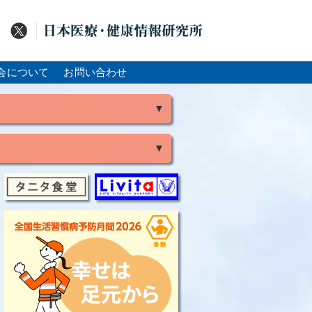
会について
お問い合わせ
▼
▼
風
脳出血
大腸がん
骨粗鬆症