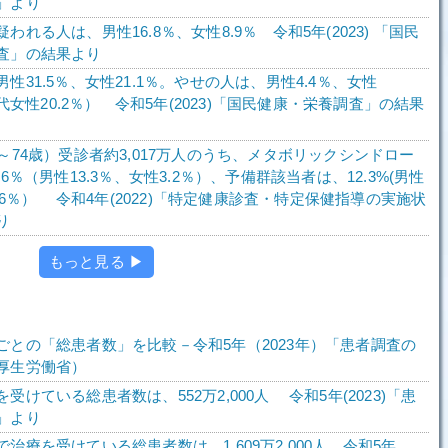
」より
われる人は、男性16.8％、女性8.9％ 令和5年(2023) 「国民
査」の結果より
性31.5％、女性21.1％。やせの人は、男性4.4％、女性
0歳代女性20.2％） 令和5年(2023)「国民健康・栄養調査」の結果
～74歳）受診者約3,017万人のうち、メタボリックシンドロー
.6％（男性13.3％、女性3.2％）、予備群該当者は、12.3%(男性
2.6％） 令和4年(2022)「特定健康診査・特定保健指導の実施状
り
もっと見る ▶
ごとの「総患者数」を比較－令和5年（2023年）「患者調査の
厚生労働省）
受けている総患者数は、552万2,000人 令和5年(2023)「患
」より
治療を受けている総患者数は、1,609万2,000人 令和5年