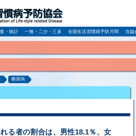
査・統計
一無・二少・三多
全国生活習慣病予防月間
当協
身体活動・運動不足
疲労（休養不足）
孤立・孤独
血症）
糖尿病
CKD（慢性腎臓病）
高尿酸血症／痛
計
糖尿病
ーム
動脈硬化
心筋梗塞
狭心症
脳梗塞
アルコール肝疾患
COPD（慢性閉塞性肺疾患）
肺がん
ルコペニア／フレイル
歯周病
れる者の割合は、男性18.1％、女