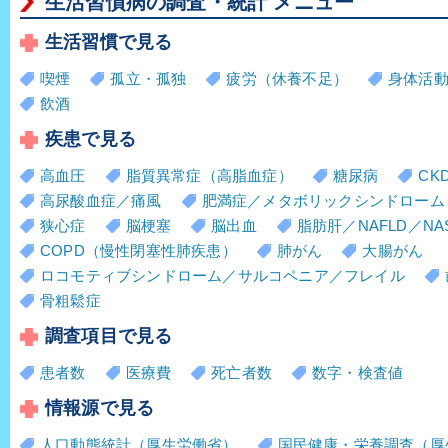
生活習慣病の調査・統計 メニュー
生活習慣で見る
喫煙
孤立・孤独
疲労（休養不足）
身体活
飲酒
疾患で見る
高血圧
脂質異常症（高脂血症）
糖尿病
CK
高尿酸血症／痛風
肥満症／メタボリックシンドローム
狭心症
脳梗塞
脳出血
脂肪肝／NAFLD／NA
COPD（慢性閉塞性肺疾患）
肺がん
大腸がん
ロコモティブシンドローム／サルコペニア／フレイル
骨粗鬆症
調査項目で見る
患者数
医療費
死亡者数
数字・検査値
情報源で見る
人口動態統計（厚生労働省）
国民健康・栄養調査（厚