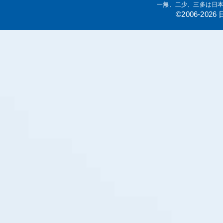
一無、二少、三多は日
©2006-20