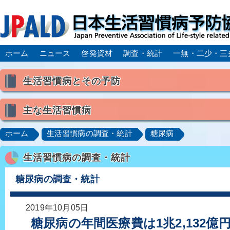
ホーム
ニュース
啓発資材
調査・統計
一無・二少・三
生活習慣病とその予防
生活習慣病とは
主な生活習慣病
喫煙
食生活
飲酒
身体活動・運動不足
高血圧
脂質異常症（高脂血症）
糖尿病
CK
ホーム
生活習慣病の調査・統計
糖尿病
肥満症／メタボリックシンドローム
動脈硬化
心
生活習慣病の調査・統計
脂肪肝／NAFLD／NASH
アルコール肝疾患
CO
ロコモティブシンドローム／サルコペニア／フレイル
糖尿病の調査・統計
2019年10月05日
糖尿病の年間医療費は1兆2,132億円