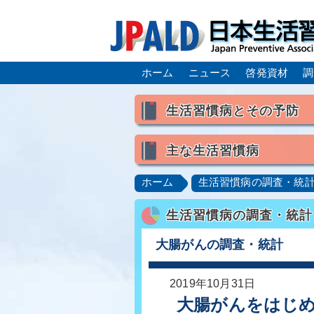
ホーム
ニュース
啓発資材
調
生活習慣病とその予防
生活習慣病とは
主な生活習慣病
喫煙
食生活
飲酒
高血圧
脂質異常症（高脂
ホーム
生活習慣病の調査・統
肥満症／メタボリックシンドロ
生活習慣病の調査・統計
脂肪肝／NAFLD／NASH
ロコモティブシンドローム／サ
大腸がんの調査・統計
2019年10月31日
大腸がんをはじ