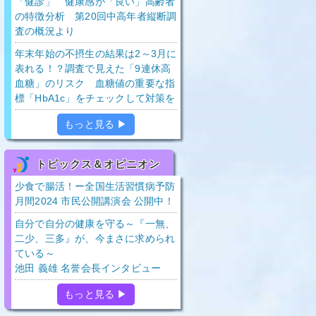
「健診」 健康感が「良い」高齢者
の特徴分析 第20回中高年者縦断調
査の概況より
年末年始の不摂生の結果は2～3月に
表れる！？調査で見えた「9連休高
血糖」のリスク 血糖値の重要な指
標「HbA1c」をチェックして対策を
もっと見る ▶
トピックス＆オピニオン
少食で腸活！ー全国生活習慣病予防
月間2024 市民公開講演会 公開中！
自分で自分の健康を守る～『一無、
二少、三多』が、今まさに求められ
ている～
池田 義雄 名誉会長インタビュー
もっと見る ▶