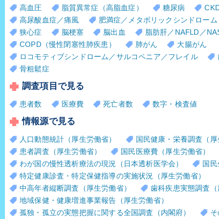
高血圧
脂質異常症（高脂血症）
糖尿病
CK
高尿酸血症／痛風
肥満症／メタボリックシンドローム
狭心症
脳梗塞
脳出血
脂肪肝／NAFLD／NA
COPD（慢性閉塞性肺疾患）
肺がん
大腸がん
ロコモティブシンドローム／サルコペニア／フレイル
骨粗鬆症
調査項目で見る
患者数
医療費
死亡者数
数字・検査値
情報源で見る
人口動態統計（厚生労働省）
国民健康・栄養調査（厚
患者調査（厚生労働省）
国民医療費（厚生労働省）
わが国の慢性透析療法の現況（日本透析医学会）
国民
特定健康診査・特定保健指導の実施状況（厚生労働省）
中高年者縦断調査（厚生労働省）
歯科疾患実態調査（
地域保健・健康増進事業報告（厚生労働省）
孤独・孤立の実態把握に関する全国調査（内閣府）
そ