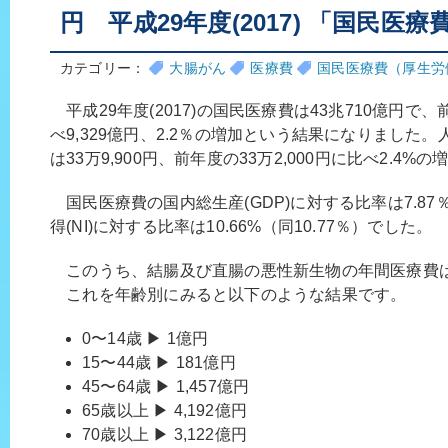
円 平成29年度(2017) 「国民医
カテゴリー：
大腸がん
医療費
国民医療費（厚生労
平成29年度(2017)の国民医療費は43兆710億円で、前
べ9,329億円、2.2％の増加という結果になりました
は33万9,900円、前年度の33万2,000円に比べ2.4
国民医療費の国内総生産(GDP)に対する比率は7.87％
得(NI)に対する比率は10.66%（同10.77％）でした。
このうち、結腸及び直腸の悪性新生物の年間医療費は5
これを年齢別にみると以下のような結果です。
0〜14歳 ▶ 1億円
15〜44歳 ▶ 181億円
45〜64歳 ▶ 1,457億円
65歳以上 ▶ 4,192億円
70歳以上 ▶ 3,122億円