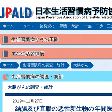
ホーム
ニュース
啓発資材
調査・統計
一無・二少・三
生活習慣病とその予防
生活習慣病とは
主な生活習慣病
喫煙
食生活
飲酒
身体活動・運動不足
高血圧
脂質異常症（高脂血症）
糖尿病
CK
ホーム
生活習慣病の調査・統計
大腸がん
肥満症／メタボリックシンドローム
動脈硬化
心
生活習慣病の調査・統計
脂肪肝／NAFLD／NASH
アルコール肝疾患
CO
ロコモティブシンドローム／サルコペニア／フレイル
大腸がんの調査・統計
2019年11月27日
結腸及び直腸の悪性新生物の年間医療