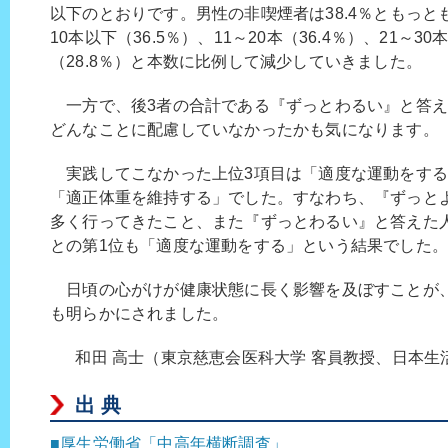
以下のとおりです。男性の非喫煙者は38.4％ともっ
10本以下（36.5％）、11～20本（36.4％）、21～30
（28.8％）と本数に比例して減少していきました。
一方で、後3者の合計である『ずっとわるい』と答えた
どんなことに配慮していなかったかも気になります。
実践してこなかった上位3項目は「適度な運動をする
「適正体重を維持する」でした。すなわち、『ずっと
多く行ってきたこと、また『ずっとわるい』と答えた
との第1位も「適度な運動をする」という結果でした。
日頃の心がけが健康状態に長く影響を及ぼすことが
も明らかにされました。
和田 高士（東京慈恵会医科大学 客員教授、日本生
出 典
■厚生労働省「中高年横断調査」