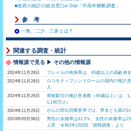
■政府の統計の総合窓口e-Stat「中高年横断調査」
参 考
一無、二少、三多とは？
関連する調査・統計
情報源で見る ▶ その他の情報源
フレイルの有病率は、65歳以上の高齢者全
2024年11月28日
ロコモティブシンドロームの国内の推計患者数
2024年11月28日
人
骨粗鬆症の推計患者数（40歳以上）は、1,
2024年11月26日
1,180万人）
がんの部位別罹患率では、男女とも第2位
2024年11月25日
男性の未婚率は31.9％、女性の未婚率は2
2024年09月06日
上昇 令和2年(2020)「国勢調査」より