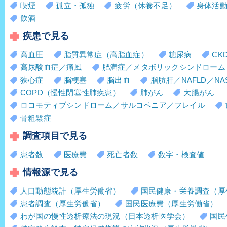
喫煙
孤立・孤独
疲労（休養不足）
身体活
飲酒
疾患で見る
高血圧
脂質異常症（高脂血症）
糖尿病
CK
高尿酸血症／痛風
肥満症／メタボリックシンドローム
狭心症
脳梗塞
脳出血
脂肪肝／NAFLD／NA
COPD（慢性閉塞性肺疾患）
肺がん
大腸がん
ロコモティブシンドローム／サルコペニア／フレイル
骨粗鬆症
調査項目で見る
患者数
医療費
死亡者数
数字・検査値
情報源で見る
人口動態統計（厚生労働省）
国民健康・栄養調査（厚
患者調査（厚生労働省）
国民医療費（厚生労働省）
わが国の慢性透析療法の現況（日本透析医学会）
国民