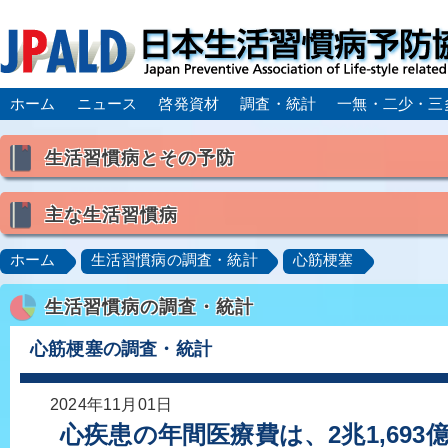
ホーム
ニュース
啓発資材
調査・統計
一無・二少・三
生活習慣病とその予防
生活習慣病とは
主な生活習慣病
喫煙
食生活
飲酒
身体活動・運動不足
高血圧
脂質異常症（高脂血症）
糖尿病
CK
ホーム
生活習慣病の調査・統計
心筋梗塞
肥満症／メタボリックシンドローム
動脈硬化
心
生活習慣病の調査・統計
脂肪肝／NAFLD／NASH
アルコール肝疾患
CO
ロコモティブシンドローム／サルコペニア／フレイル
心筋梗塞の調査・統計
2024年11月01日
心疾患の年間医療費は、2兆1,69