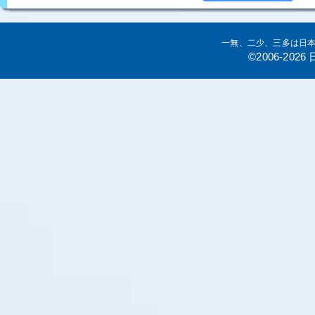
一無、二少、三多は日
©2006-20