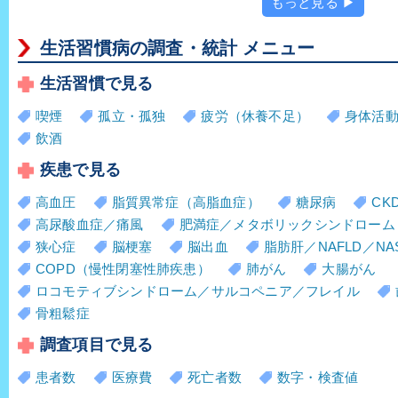
もっと見る ▶
生活習慣病の調査・統計 メニュー
生活習慣で見る
喫煙
孤立・孤独
疲労（休養不足）
身体活
飲酒
疾患で見る
高血圧
脂質異常症（高脂血症）
糖尿病
CK
高尿酸血症／痛風
肥満症／メタボリックシンドローム
狭心症
脳梗塞
脳出血
脂肪肝／NAFLD／NA
COPD（慢性閉塞性肺疾患）
肺がん
大腸がん
ロコモティブシンドローム／サルコペニア／フレイル
骨粗鬆症
調査項目で見る
患者数
医療費
死亡者数
数字・検査値