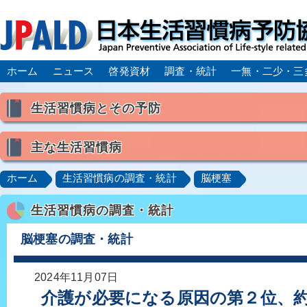
ホーム
ニュース
啓発資材
調査・統計
一無・二少・三
生活習慣病とその予防
生活習慣病とは
主な生活習慣病
喫煙
食生活
飲酒
身体活動・運動不足
高血圧
脂質異常症（高脂血症）
糖尿病
CK
ホーム
生活習慣病の調査・統計
脳梗塞
肥満症／メタボリックシンドローム
動脈硬化
心
生活習慣病の調査・統計
脂肪肝／NAFLD／NASH
アルコール肝疾患
CO
ロコモティブシンドローム／サルコペニア／フレイル
脳梗塞の調査・統計
2024年11月07日
介護が必要になる原因の第２位、約