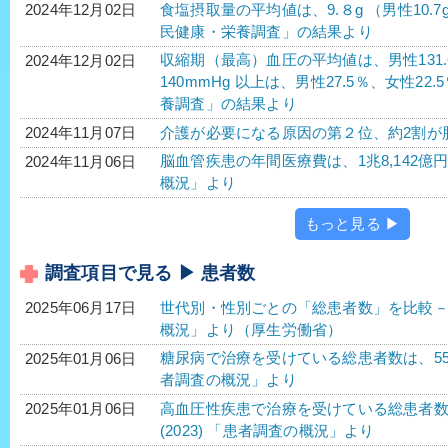
食塩摂取量の平均値は、9.８g （男性10.7g
2024年12月02日
民健康・栄養調査」の結果より
収縮期（最高）血圧の平均値は、男性131.6m
2024年12月02日
140mmHg 以上は、男性27.5％、女性22.
養調査」の結果より
介護が必要になる原因の第２位、約2割が
2024年11月07日
脳血管疾患の年間医療費は、1兆8,142億円
2024年11月06日
概況」より
もっと見る ▶
調査項目で見る ▶ 患者数
世代別・性別ごとの「総患者数」を比較－令
2025年06月17日
概況」より（厚生労働省）
糖尿病で治療を受けている総患者数は、552万2
2025年01月06日
者調査の概況」より
高血圧性疾患で治療を受けている総患者数は、1
2025年01月06日
(2023) 「患者調査の概況」より