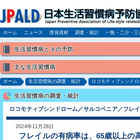
ホーム
ニュース
啓発資材
調査・統計
一無・二少・三
生活習慣病とその予防
生活習慣病とは
主な生活習慣病
喫煙
食生活
飲酒
身体活動・運動不足
高血圧
脂質異常症（高脂血症）
糖尿病
CK
ホーム
生活習慣病の調査・統計
ロコモティブシンドロ
肥満症／メタボリックシンドローム
動脈硬化
心
生活習慣病の調査・統計
脂肪肝／NAFLD／NASH
アルコール肝疾患
CO
ロコモティブシンドローム／サルコペニア／フレイル
ロコモティブシンドローム／サルコペニア／フレ
2024年11月28日
フレイルの有病率は、65歳以上の