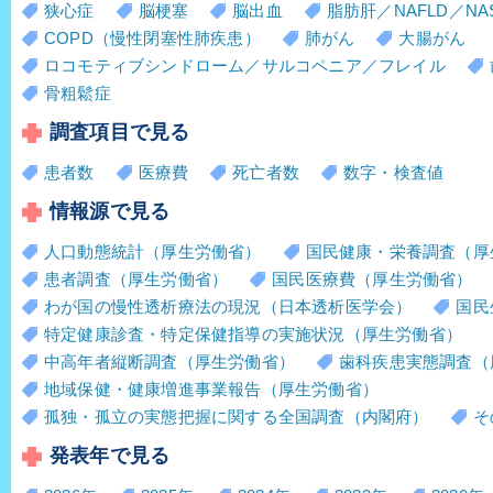
狭心症
脳梗塞
脳出血
脂肪肝／NAFLD／NA
COPD（慢性閉塞性肺疾患）
肺がん
大腸がん
ロコモティブシンドローム／サルコペニア／フレイル
骨粗鬆症
調査項目で見る
患者数
医療費
死亡者数
数字・検査値
情報源で見る
人口動態統計（厚生労働省）
国民健康・栄養調査（厚
患者調査（厚生労働省）
国民医療費（厚生労働省）
わが国の慢性透析療法の現況（日本透析医学会）
国民
特定健康診査・特定保健指導の実施状況（厚生労働省）
中高年者縦断調査（厚生労働省）
歯科疾患実態調査（
地域保健・健康増進事業報告（厚生労働省）
孤独・孤立の実態把握に関する全国調査（内閣府）
そ
発表年で見る