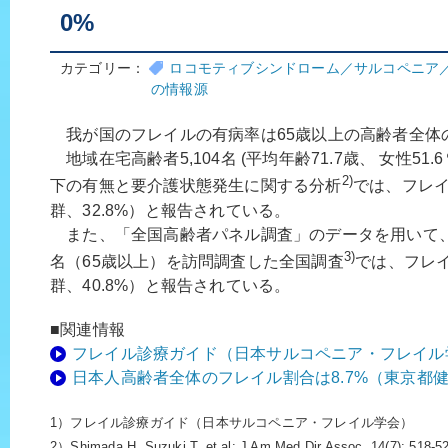
0%
カテゴリー：
ロコモティブシンドローム／サルコペニア
の情報源
我が国のフレイルの有病率は65歳以上の高齢者全体の
地域在宅高齢者5,104名 (平均年齢71.7歳、 女性5
2)
下の有無と要介護状態発生に関する分析
では、フレイ
群、32.8%）と報告されている。
また、「全国高齢者パネル調査」のデータを用いて、無
3)
名（65歳以上）を訪問調査した全国調査
では、フレイ
群、40.8%）と報告されている。
■関連情報
フレイル診療ガイド（日本サルコペニア・フレイル
日本人高齢者全体のフレイル割合は8.7%（東京都
1）フレイル診療ガイド（日本サルコペニア・フレイル学会）
2）Shimada H, Suzuki T, et al: J Am Med Dir Assoc, 14(7): 518-5