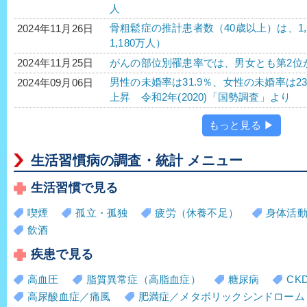
人
骨粗鬆症の推計患者数（40歳以上）は、1,
2024年11月26日
1,180万人）
がんの部位別罹患率では、男女とも第2位
2024年11月25日
男性の未婚率は31.9％、女性の未婚率は2
2024年09月06日
上昇 令和2年(2020)「国勢調査」より
もっと見る ▶
生活習慣病の調査・統計 メニュー
生活習慣で見る
喫煙
孤立・孤独
疲労（休養不足）
身体活
飲酒
疾患で見る
高血圧
脂質異常症（高脂血症）
糖尿病
CK
高尿酸血症／痛風
肥満症／メタボリックシンドローム