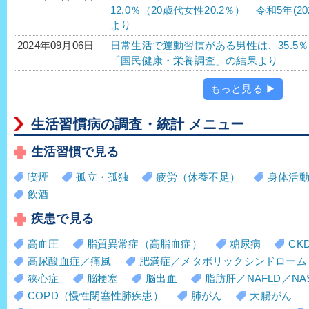
12.0％（20歳代女性20.2％） 令和5年
より
日常生活で運動習慣がある男性は、35.5％、女
2024年09月06日
「国民健康・栄養調査」の結果より
もっと見る ▶
生活習慣病の調査・統計 メニュー
生活習慣で見る
喫煙
孤立・孤独
疲労（休養不足）
身体活
飲酒
疾患で見る
高血圧
脂質異常症（高脂血症）
糖尿病
CK
高尿酸血症／痛風
肥満症／メタボリックシンドローム
狭心症
脳梗塞
脳出血
脂肪肝／NAFLD／NA
COPD（慢性閉塞性肺疾患）
肺がん
大腸がん