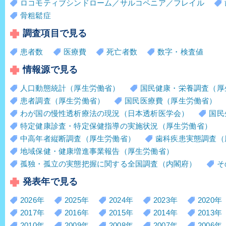
ロコモティブシンドローム／サルコペニア／フレイル
骨粗鬆症
調査項目で見る
患者数
医療費
死亡者数
数字・検査値
情報源で見る
人口動態統計（厚生労働省）
国民健康・栄養調査（厚
患者調査（厚生労働省）
国民医療費（厚生労働省）
わが国の慢性透析療法の現況（日本透析医学会）
国民
特定健康診査・特定保健指導の実施状況（厚生労働省）
中高年者縦断調査（厚生労働省）
歯科疾患実態調査（
地域保健・健康増進事業報告（厚生労働省）
孤独・孤立の実態把握に関する全国調査（内閣府）
そ
発表年で見る
2026年
2025年
2024年
2023年
2020年
2017年
2016年
2015年
2014年
2013年
2010年
2009年
2008年
2007年
2006年