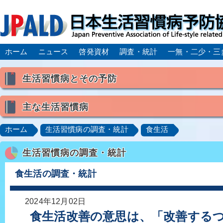
ホーム
ニュース
啓発資材
調査・統計
一無・二少・三
生活習慣病とその予防
生活習慣病とは
主な生活習慣病
喫煙
食生活
飲酒
身体活動・運動不足
高血圧
脂質異常症（高脂血症）
糖尿病
CK
ホーム
生活習慣病の調査・統計
食生活
肥満症／メタボリックシンドローム
動脈硬化
心
生活習慣病の調査・統計
脂肪肝／NAFLD／NASH
アルコール肝疾患
CO
ロコモティブシンドローム／サルコペニア／フレイル
食生活の調査・統計
2024年12月02日
食生活改善の意思は、「改善する