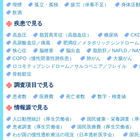
喫煙
孤立・孤独
疲労（休養不足）
身体活
飲酒
疾患で見る
高血圧
脂質異常症（高脂血症）
糖尿病
CK
高尿酸血症／痛風
肥満症／メタボリックシンドローム
狭心症
脳梗塞
脳出血
脂肪肝／NAFLD／NA
COPD（慢性閉塞性肺疾患）
肺がん
大腸がん
ロコモティブシンドローム／サルコペニア／フレイル
骨粗鬆症
調査項目で見る
患者数
医療費
死亡者数
数字・検査値
情報源で見る
人口動態統計（厚生労働省）
国民健康・栄養調査（厚
患者調査（厚生労働省）
国民医療費（厚生労働省）
わが国の慢性透析療法の現況（日本透析医学会）
国民