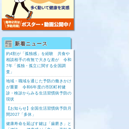
新着ニュース
約4割が「孤独感」を経験 共食や
相談相手の有無で大きな差が 令和
7年「孤独・孤立に関する全国調
査」
地域・職域を通じた予防の働きかけ
が重要 令和6年度の市区町村健
診・検診からみる生活習慣病予防の
現状
【お知らせ】全国生活習慣病予防月
間2027「多休」
健康寿命を延ばす鍵は「歯磨き」と