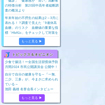
「健診」 健康感が「良い」高齢者
の特徴分析 第20回中高年者縦断調
査の概況より
年末年始の不摂生の結果は2～3月に
表れる！？調査で見えた「9連休高
血糖」のリスク 血糖値の重要な指
標「HbA1c」をチェックして対策を
もっと見る ▶
トピックス＆オピニオン
少食で腸活！ー全国生活習慣病予防
月間2024 市民公開講演会 公開中！
自分で自分の健康を守る～『一無、
二少、三多』が、今まさに求められ
ている～
池田 義雄 名誉会長インタビュー
もっと見る ▶