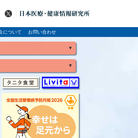
会について
お問い合わせ
▼
▼
風
脳出血
大腸がん
骨粗鬆症