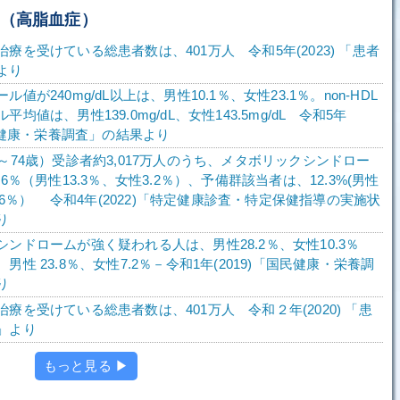
症（高脂血症）
療を受けている総患者数は、401万人 令和5年(2023) 「患者
より
値が240mg/dL以上は、男性10.1％、女性23.1％。non-HDL
均値は、男性139.0mg/dL、女性143.5mg/dL 令和5年
国民健康・栄養調査」の結果より
～74歳）受診者約3,017万人のうち、メタボリックシンドロー
.6％（男性13.3％、女性3.2％）、予備群該当者は、12.3%(男性
2.6％） 令和4年(2022)「特定健康診査・特定保健指導の実施状
り
シンドロームが強く疑われる人は、男性28.2％、女性10.3％
男性 23.8％、女性7.2％－令和1年(2019)「国民健康・栄養調
り
療を受けている総患者数は、401万人 令和２年(2020) 「患
」より
もっと見る ▶