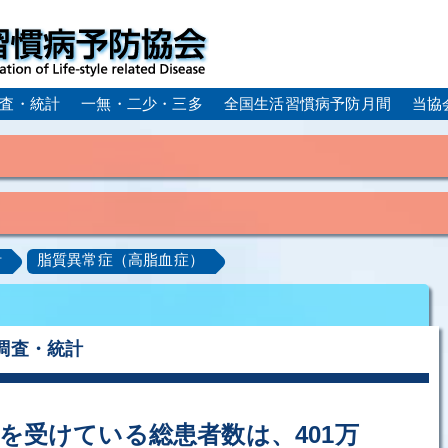
査・統計
一無・二少・三多
全国生活習慣病予防月間
当協
身体活動・運動不足
疲労（休養不足）
孤立・孤独
血症）
糖尿病
CKD（慢性腎臓病）
高尿酸血症／痛
計
脂質異常症（高脂血症）
ーム
動脈硬化
心筋梗塞
狭心症
脳梗塞
アルコール肝疾患
COPD（慢性閉塞性肺疾患）
肺がん
ルコペニア／フレイル
歯周病
調査・統計
を受けている総患者数は、401万