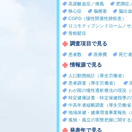
高尿酸血症／痛風
肥満症
狭心症
脳梗塞
脳出
COPD（慢性閉塞性肺疾患）
ロコモティブシンドローム／サ
骨粗鬆症
調査項目で見る
患者数
医療費
死亡
情報源で見る
人口動態統計（厚生労働省）
患者調査（厚生労働省）
わが国の慢性透析療法の現況（
特定健康診査・特定保健指導の
中高年者縦断調査（厚生労働省
地域保健・健康増進事業報告（
孤独・孤立の実態把握に関する
発表年で見る