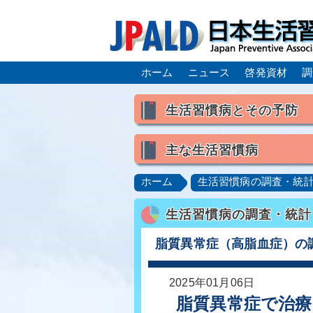
ホーム
ニュース
啓発資材
調
生活習慣病とその予防
生活習慣病とは
主な生活習慣病
喫煙
食生活
飲酒
高血圧
脂質異常症（高脂
ホーム
生活習慣病の調査・統
肥満症／メタボリックシンドロ
生活習慣病の調査・統計
脂肪肝／NAFLD／NASH
ロコモティブシンドローム／サ
脂質異常症（高脂血症）の
2025年01月06日
脂質異常症で治療