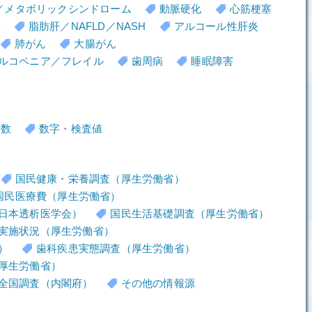
／メタボリックシンドローム
動脈硬化
心筋梗塞
血
脂肪肝／NAFLD／NASH
アルコール性肝炎
肺がん
大腸がん
ルコペニア／フレイル
歯周病
睡眠障害
者数
数字・検査値
国民健康・栄養調査（厚生労働省）
国民医療費（厚生労働省）
日本透析医学会）
国民生活基礎調査（厚生労働省）
実施状況（厚生労働省）
）
歯科疾患実態調査（厚生労働省）
厚生労働省）
全国調査（内閣府）
その他の情報源