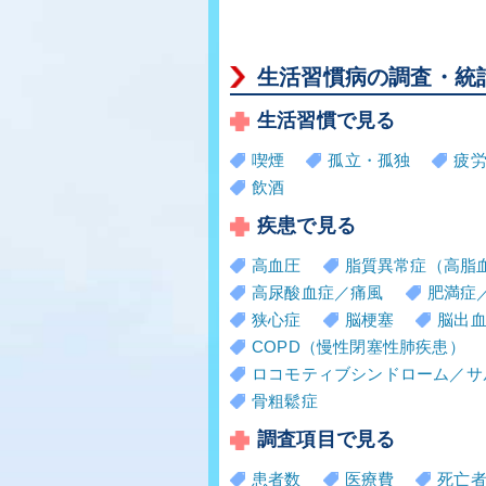
生活習慣病の調査・統
生活習慣で見る
喫煙
孤立・孤独
疲
飲酒
疾患で見る
高血圧
脂質異常症（高脂
高尿酸血症／痛風
肥満症
狭心症
脳梗塞
脳出
COPD（慢性閉塞性肺疾患）
ロコモティブシンドローム／サ
骨粗鬆症
調査項目で見る
患者数
医療費
死亡