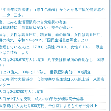
る「中高年縦断調査」（厚生労働省）からわかる主観的健康感の
、二少、三多」
査」にみる生活習慣病の自覚症状の有無
は初診時に「自覚症状がない」割合が高い～
位は、男性は高血圧症、糖尿病、歯の病気。女性は高血圧症、
目の病気 令和１年(2019)「国民生活基礎調査」より
煙している人は、17.8％（男性 29.0％、女性 8.1％） 厚生
たばこ情報」より
人口は3億8,670万人に増加 約半数は糖尿病の自覚なし 国際
F)
は21億人、30年で2.5倍に 世界肥満実態(GBD)調査
が20年間で大幅減少 心筋梗塞や高血糖は60%以上減 米国疾
ンター
口は3億8200万人に増加
人口が1億人を突破、成人の約半数が糖尿病予備群
医療費は1人あたり830万円、合併症によるものが半分以上