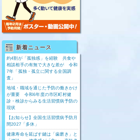
新着ニュース
約4割が「孤独感」を経験 共食や
相談相手の有無で大きな差が 令和
7年「孤独・孤立に関する全国調
査」
地域・職域を通じた予防の働きかけ
が重要 令和6年度の市区町村健
診・検診からみる生活習慣病予防の
現状
【お知らせ】全国生活習慣病予防月
間2027「多休」
健康寿命を延ばす鍵は「歯磨き」と