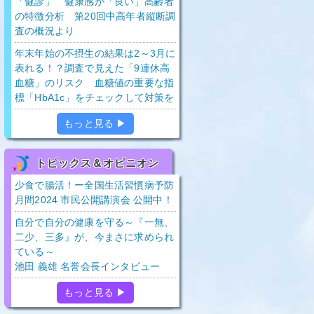
「健診」 健康感が「良い」高齢者
の特徴分析 第20回中高年者縦断調
査の概況より
年末年始の不摂生の結果は2～3月に
表れる！？調査で見えた「9連休高
血糖」のリスク 血糖値の重要な指
標「HbA1c」をチェックして対策を
もっと見る ▶
トピックス＆オピニオン
少食で腸活！ー全国生活習慣病予防
月間2024 市民公開講演会 公開中！
自分で自分の健康を守る～『一無、
二少、三多』が、今まさに求められ
ている～
池田 義雄 名誉会長インタビュー
もっと見る ▶