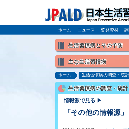
ホーム
ニュース
啓発資材
調
生活習慣病とその予防
生活習慣病とは
主な生活習慣病
喫煙
食生活
飲酒
高血圧
脂質異常症（高脂
ホーム
生活習慣病の調査・統
肥満症／メタボリックシンドロ
生活習慣病の調査・統計
脂肪肝／NAFLD／NASH
ロコモティブシンドローム／サ
情報源で見る ▶
「その他の情報源」