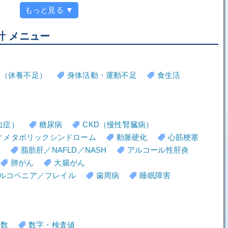
もっと見る ▼
計 メニュー
労（休養不足）
身体活動・運動不足
食生活
血症）
糖尿病
CKD（慢性腎臓病）
／メタボリックシンドローム
動脈硬化
心筋梗塞
血
脂肪肝／NAFLD／NASH
アルコール性肝炎
肺がん
大腸がん
ルコペニア／フレイル
歯周病
睡眠障害
者数
数字・検査値