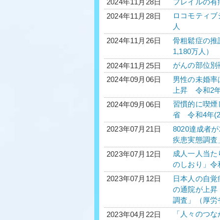
フレイルの有
2024年11月28日
ロコモティブシ
2024年11月28日
人
骨粗鬆症の推計
2024年11月26日
1,180万人）
がんの部位別
2024年11月25日
男性の未婚率は
2024年09月06日
上昇 令和2年
習慣的に喫煙し
2024年09月06日
省 令和4年(
8020達成者
2023年07月21日
疾患実態調査
成人一人当たり
2023年07月12日
のしおり」令和5
日本人の自覚
2023年07月12日
の通院が上昇
調査」（厚労
「人々のつな
2023年04月22日