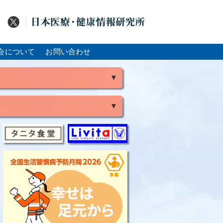
会について
お問い合わせ
▼
▼
風
脳出血
大腸がん
骨粗鬆症