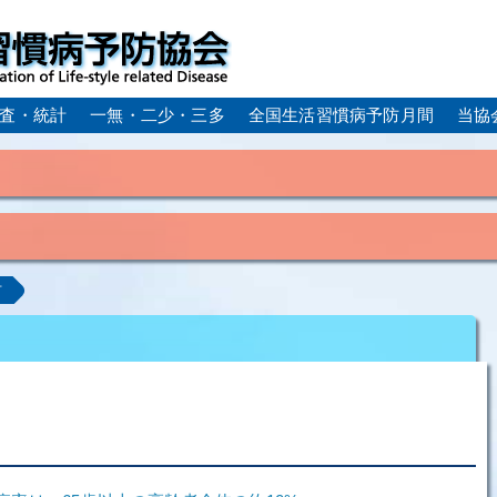
査・統計
一無・二少・三多
全国生活習慣病予防月間
当協
身体活動・運動不足
疲労（休養不足）
孤立・孤独
血症）
糖尿病
CKD（慢性腎臓病）
高尿酸血症／痛
計
ーム
動脈硬化
心筋梗塞
狭心症
脳梗塞
アルコール肝疾患
COPD（慢性閉塞性肺疾患）
肺がん
ルコペニア／フレイル
歯周病