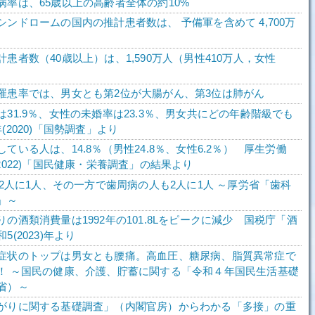
病率は、65歳以上の高齢者全体の約10%
ンドロームの国内の推計患者数は、 予備軍を含めて 4,700万
患者数（40歳以上）は、1,590万人（男性410万人，女性
罹患率では、男女とも第2位が大腸がん、第3位は肺がん
31.9％、女性の未婚率は23.3％、男女共にどの年齢階級でも
(2020)「国勢調査」より
ている人は、14.8％（男性24.8％、女性6.2％） 厚生労働
2022)「国民健康・栄養調査」の結果より
が2人に1人、その一方で歯周病の人も2人に1人 ～厚労省「歯科
」～
の酒類消費量は1992年の101.8Lをピークに減少 国税庁「酒
(2023)年より
症状のトップは男女とも腰痛。高血圧、糖尿病、脂質異常症で
！ ～国民の健康、介護、貯蓄に関する「令和４年国民生活基礎
省）～
がりに関する基礎調査」（内閣官房）からわかる「多接」の重