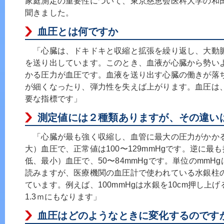
家庭測定の重要性について、東京慈恵会医科大学の和
聞きました。
血圧とは何ですか
「心臓は、ドキドキと収縮と拡張を繰り返し、大動
を送り出しています。このとき、血液が心臓から勢い
かる圧力が血圧です。血液を送り出す心臓の働きが落
が細くなったり、弾力性を失えば上がります。血圧は
要な指標です」
測定値には２種類ありますが、その違い
「心臓が最も強く収縮し、血管に最大の圧力がかか
大）血圧で、正常値は100〜129mmHgです。逆に最
低、最小）血圧で、50〜84mmHgです。単位のmmH
読みますが、医療機関の血圧計で使われている水銀柱
ています。例えば、100mmHgは水銀を10cm押し上
1.3ｍにもなります」
血圧はどのようなときに変化するのです