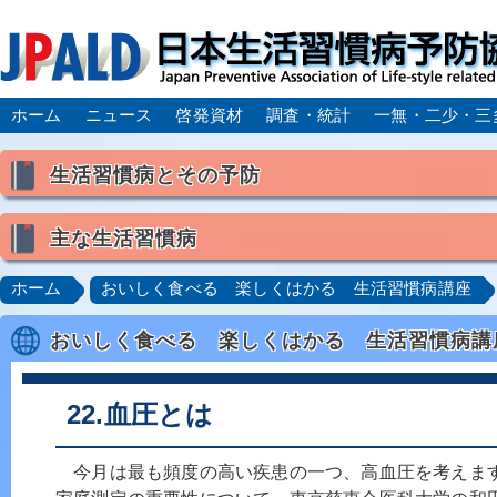
ホーム
ニュース
啓発資材
調査・統計
一無・二少・三
生活習慣病とその予防
生活習慣病とは
主な生活習慣病
喫煙
食生活
飲酒
身体活動・運動不足
高血圧
脂質異常症（高脂血症）
糖尿病
CK
ホーム
おいしく食べる 楽しくはかる 生活習慣病講座
肥満症／メタボリックシンドローム
動脈硬化
心
おいしく食べる 楽しくはかる 生活習慣病講
脂肪肝／NAFLD／NASH
アルコール肝疾患
CO
ロコモティブシンドローム／サルコペニア／フレイル
22.血圧とは
今月は最も頻度の高い疾患の一つ、高血圧を考えま