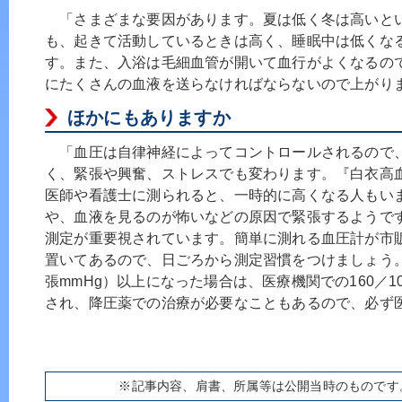
「さまざまな要因があります。夏は低く冬は高いと
も、起きて活動しているときは高く、睡眠中は低くな
す。また、入浴は毛細血管が開いて血行がよくなるの
にたくさんの血液を送らなければならないので上がり
ほかにもありますか
「血圧は自律神経によってコントロールされるので
く、緊張や興奮、ストレスでも変わります。『白衣高
医師や看護士に測られると、一時的に高くなる人もい
や、血液を見るのが怖いなどの原因で緊張するようで
測定が重要視されています。簡単に測れる血圧計が市
置いてあるので、日ごろから測定習慣をつけましょう。家
張mmHg）以上になった場合は、医療機関での160／1
され、降圧薬での治療が必要なこともあるので、必ず
※記事内容、肩書、所属等は公開当時のものです