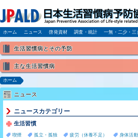
ホーム
ニュース
啓発資材
調査・統計
一無・二少・三
生活習慣病とその予防
生活習慣病とは
主な生活習慣病
喫煙
食生活
飲酒
身体活動・運動不足
高血圧
脂質異常症（高脂血症）
糖尿病
CK
ホーム
肥満症／メタボリックシンドローム
動脈硬化
心
ニュース
脂肪肝／NAFLD／NASH
アルコール肝疾患
CO
ロコモティブシンドローム／サルコペニア／フレイル
ニュースカテゴリー
生活習慣
喫煙
孤立・孤独
疲労（休養不足）
身体活