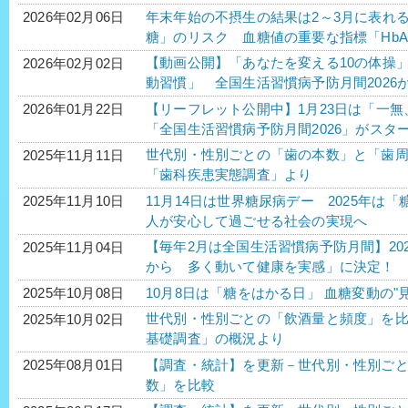
年末年始の不摂生の結果は2～3月に表れ
2026年02月06日
糖」のリスク 血糖値の重要な指標「HbA
【動画公開】「あなたを変える10の体操
2026年02月02日
動習慣」 全国生活習慣病予防月間2026
【リーフレット公開中】1月23日は「一無
2026年01月22日
「全国生活習慣病予防月間2026」がスタ
世代別・性別ごとの「歯の本数」と「歯周
2025年11月11日
「歯科疾患実態調査」より
11月14日は世界糖尿病デー 2025年
2025年11月10日
人が安心して過ごせる社会の実現へ
【毎年2月は全国生活習慣病予防月間】20
2025年11月04日
から 多く動いて健康を実感」に決定！
10月8日は「糖をはかる日」 血糖変動の
2025年10月08日
世代別・性別ごとの「飲酒量と頻度」を比較
2025年10月02日
基礎調査」の概況より
【調査・統計】を更新－世代別・性別ご
2025年08月01日
数」を比較