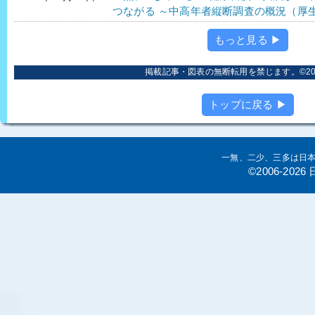
つながる ～中高年者縦断調査の概況（厚
もっと見る ▶
掲載記事・図表の無断転用を禁じます。©2006
トップに戻る ▶
一無、二少、三多は日
©2006-20