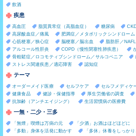
飲酒
疾患
高血圧
脂質異常症（高脂血症）
糖尿病
CK
高尿酸血症／痛風
肥満症／メタボリックシンドローム
心筋梗塞／狭心症
脳梗塞／脳出血
脂肪肝／NAFL
アルコール性肝炎
COPD（慢性閉塞性肺疾患）
骨粗鬆症／ロコモティブシンドローム／サルコペニア
ストレス関連疾患／適応障害
認知症
テーマ
オーダーメイド医療
セルフケア
セルフメディケ
健康食品
健診・保健指導
厚生労働省の調査
抗加齢（アンチエイジング）
生活習慣病の医療費
一無・二少・三多
「無煙」喫煙は万病の元
「少酒」お酒はほどほどに
「多動」身体を活発に動かす
「多休」休養をしっかり