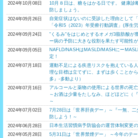
10月８日は、糖をはかる日です。 健康
2024年10月08日
防しましょう。
自覚症状はないのに受診した理由として
2024年09月26日
「令和5（2023）年受療行動調査」(厚生労
"くるみ"をはじめとするオメガ3脂肪酸が
2024年09月24日
ー病の予防に大きな役割を果たす可能性
NAFLD/NASHはMASLD/MASHにーM
2024年09月05日
定！
運動不足による疾患リスクを抱えている人が
2024年07月18日
理な目標は立てずに、まずは歩くことか
多』-多動より）
アルコールと薬物の使用による世界の死亡者
2024年07月16日
～お酒は少量をたしなみ、ほどほどに（
～
7月28日は「世界肝炎デー」～『一無、二
2024年07月02日
防しよう！～
日本生活習慣病予防協会の運営体制変更
2024年06月28日
5月31日は「世界禁煙デー」 ～今年のテ
2024年05月28日