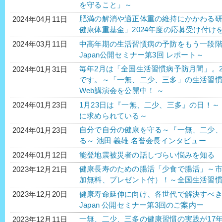
を守ること」～
肥満の解消や適正体重の維持にかかわる研
2024年04月11日
健康体重基金」2024年度の応募受け付け
中高年期の生活習慣病の予防をもう一段階推
2024年03月11日
Japan公開セミナー第3回 レポート～
毎年2月は「全国生活習慣病予防月間」。2
2024年01月31日
です。～「一無、二少、三多」の生活習
Web講演会を公開中！ ～
1月23日は『一無、二少、三多』の日！
2024年01月23日
に求められている～
自分で自分の健康を守る～『一無、二少
2024年01月23日
る～ 池田 義雄 名誉会長インタビュー
能登地震被災者の話しづらい悩みを知る
2024年01月12日
健康長寿のための腸活「少食で腸活」～
2023年12月21日
加無料、プレゼント付）！～全国生活習慣病
健康寿命延伸に向け、各世代で解決すべき課
2023年12月20日
Japan 公開セミナー第3回のご案内ー
一無、二少、三多の健康習慣の実践が17
2023年12月11日