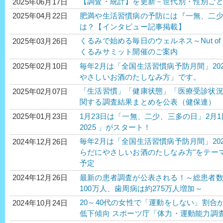
【調査・統計】を更新－世代別・性別ご
2025年06月17日
肥満や生活習慣病の予防には『一無、二
2025年04月22日
は？【インタビュー記事掲載】
くるみで始める毎日のウェルネス～Nut of Choice
2025年03月26日
くるみサミット開催のご案内
毎年2月は「全国生活習慣病予防月間」20
2025年02月10日
やさしいお酒のたしなみ方」です。
「生活習慣」「健康状態」「医療受診状
2025年02月07日
関する調査結果まとめを公表（健保連）
1月23日は「一無、二少、三多の日」2月
2025年01月23日
2025 」がスタート！
毎年2月は「全国生活習慣病予防月間」20
2024年12月26日
らだにやさしいお酒のたしなみ方"をテー
予定
最新の患者調査が公表される！～総患者
2024年12月26日
100万人、歯周病は約275万人増加～
20～40代の女性で「運動をしない」割合
2024年10月24日
低下傾向 スポーツ庁「体力・運動能力調