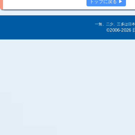
トップに戻る ▶
一無、二少、三多は日
©2006-20