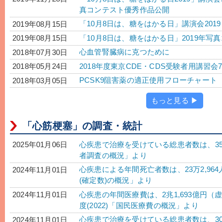
真コンテスト優秀作品公開
「10月8日は、糖をはかる日」講演会201
2019年08月15日
「10月8日は、糖をはかる日」2019年
2019年08月15日
心血管腎臓病に克つために
2018年07月30日
2018年度東京CDE・CDS受験者用講習
2018年05月24日
PCSK9阻害薬の適正使用フローチャー
2018年03月05日
もっと見る ▶
「心筋梗塞」の調査・統計
心疾患で治療を受けている総患者数は、358万1
2025年01月06日
者調査の概況」より
心疾患による年間死亡者数は、23万2,964
2024年11月01日
(確定数)の概況」より
心疾患の年間医療費は、2兆1,693億円（虚
2024年11月01日
度(2022)「国民医療費の概況」より
心疾患で治療を受けている総患者数は、305
2024年11月01日