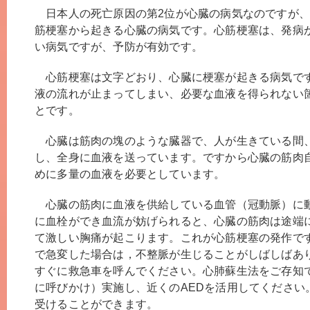
日本人の死亡原因の第2位が心臓の病気なのですが、
筋梗塞から起きる心臓の病気です。心筋梗塞は、発病
い病気ですが、予防が有効です。
心筋梗塞は文字どおり、心臓に梗塞が起きる病気で
液の流れが止まってしまい、必要な血液を得られない
とです。
心臓は筋肉の塊のような臓器で、人が生きている間
し、全身に血液を送っています。ですから心臓の筋肉
めに多量の血液を必要としています。
心臓の筋肉に血液を供給している血管（冠動脈）に
に血栓ができ血流が妨げられると、心臓の筋肉は途端
て激しい胸痛が起こります。これが心筋梗塞の発作で
で急変した場合は，不整脈が生じることがしばしばあ
すぐに救急車を呼んでください。心肺蘇生法をご存知
に呼びかけ）実施し、近くのAEDを活用してください
受けることができます。