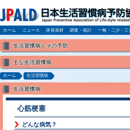
ホーム
ニュース
啓発資材
調査・統計
一無・二少・三
生活習慣病とその予防
生活習慣病とは
主な生活習慣病
喫煙
食生活
飲酒
身体活動・運動不足
高血圧
脂質異常症（高脂血症）
糖尿病
CK
ホーム
生活習慣病
肥満症／メタボリックシンドローム
動脈硬化
心
生活習慣病
脂肪肝／NAFLD／NASH
アルコール肝疾患
CO
ロコモティブシンドローム／サルコペニア／フレイル
心筋梗塞
どんな病気？