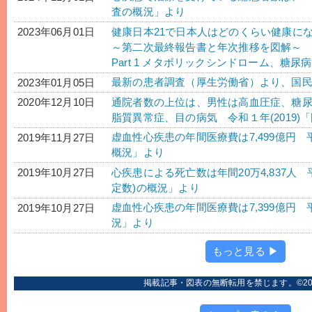
査の概況」より
健康日本21で日本人はどのくらい健康に
2023年06月01日
～第二次最終報告書と年次推移を図解～
Part 1 メタボリックシンドローム、糖
最新の患者調査（厚生労働省）より、国
2023年01月05日
通院者数の上位は、男性は高血圧症、糖
2020年12月10日
脂質異常症、目の病気 令和１年(2019
虚血性心疾患の年間医療費は7,499億円 平
2019年11月27日
概況」より
心疾患による死亡数は年間20万4,837人 平
2019年10月27日
定数)の概況」より
虚血性心疾患の年間医療費は7,399億円 平
2019年10月27日
況」より
もっと見る ▶
掲載記事・図表の無断転用を禁じます。©2006