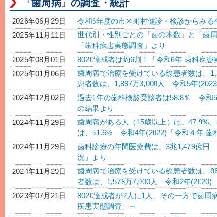
「歯周病」の調査・統計
令和6年度の市区町村健診・検診からみる
2026年06月29日
世代別・性別ごとの「歯の本数」と「歯周
2025年11月11日
「歯科疾患実態調査」より
8020達成者は約6割！「令和6年 歯科
2025年08月01日
歯周病で治療を受けている総患者数は、1,1
2025年01月06日
患者数は、1,897万3,000人 令和5年(2
過去1年の歯科検診受診者は58.8％ 令和5
2024年12月02日
の結果より
歯周病がある人（15歳以上）は、47.9%
2024年11月29日
は、51.6% 令和4年(2022)「令和４
歯科診療の年間医療費は、3兆1,479億円 
2024年11月29日
況」より
歯周病で治療を受けている総患者数は、860
2024年11月29日
者数は、1,578万7,000人 令和2年(202
8020達成者が2人に1人、その一方で歯周
2023年07月21日
疾患実態調査」～