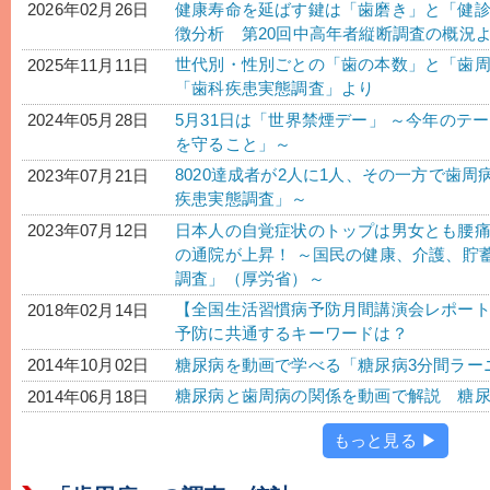
健康寿命を延ばす鍵は「歯磨き」と「健
2026年02月26日
徴分析 第20回中高年者縦断調査の概況
世代別・性別ごとの「歯の本数」と「歯周
2025年11月11日
「歯科疾患実態調査」より
5月31日は「世界禁煙デー」 ～今年のテ
2024年05月28日
を守ること」～
8020達成者が2人に1人、その一方で歯周
2023年07月21日
疾患実態調査」～
日本人の自覚症状のトップは男女とも腰
2023年07月12日
の通院が上昇！ ～国民の健康、介護、貯
調査」（厚労省）～
【全国生活習慣病予防月間講演会レポー
2018年02月14日
予防に共通するキーワードは？
糖尿病を動画で学べる「糖尿病3分間ラー
2014年10月02日
糖尿病と歯周病の関係を動画で解説 糖尿
2014年06月18日
もっと見る ▶