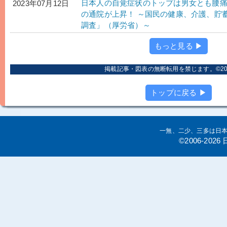
日本人の自覚症状のトップは男女とも腰
2023年07月12日
の通院が上昇！ ～国民の健康、介護、貯
調査」（厚労省）～
もっと見る ▶
掲載記事・図表の無断転用を禁じます。©2006
トップに戻る ▶
一無、二少、三多は日
©2006-20