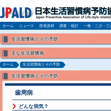
ホーム
ニュース
啓発資材
調査・統計
一無・二少・三
生活習慣病とその予防
生活習慣病とは
主な生活習慣病
喫煙
食生活
飲酒
身体活動・運動不足
高血圧
脂質異常症（高脂血症）
糖尿病
CK
ホーム
生活習慣病とその予防
肥満症／メタボリックシンドローム
動脈硬化
心
生活習慣病とその予防
脂肪肝／NAFLD／NASH
アルコール肝疾患
CO
ロコモティブシンドローム／サルコペニア／フレイル
歯周病
どんな病気？