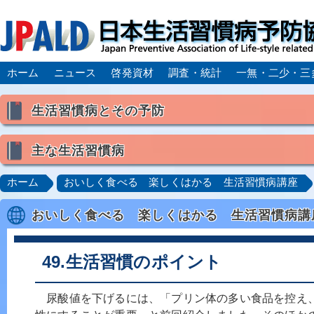
ホーム
ニュース
啓発資材
調査・統計
一無・二少・三
生活習慣病とその予防
生活習慣病とは
主な生活習慣病
喫煙
食生活
飲酒
身体活動・運動不足
高血圧
脂質異常症（高脂血症）
糖尿病
CK
ホーム
おいしく食べる 楽しくはかる 生活習慣病講座
肥満症／メタボリックシンドローム
動脈硬化
心
おいしく食べる 楽しくはかる 生活習慣病講
脂肪肝／NAFLD／NASH
アルコール肝疾患
CO
ロコモティブシンドローム／サルコペニア／フレイル
49.生活習慣のポイント
尿酸値を下げるには、「プリン体の多い食品を控え