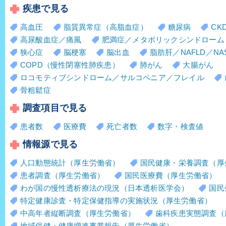
疾患で見る
高血圧
脂質異常症（高脂血症）
糖尿病
CK
高尿酸血症／痛風
肥満症／メタボリックシンドローム
狭心症
脳梗塞
脳出血
脂肪肝／NAFLD／NA
COPD（慢性閉塞性肺疾患）
肺がん
大腸がん
ロコモティブシンドローム／サルコペニア／フレイル
骨粗鬆症
調査項目で見る
患者数
医療費
死亡者数
数字・検査値
情報源で見る
人口動態統計（厚生労働省）
国民健康・栄養調査（厚
患者調査（厚生労働省）
国民医療費（厚生労働省）
わが国の慢性透析療法の現況（日本透析医学会）
国民
特定健康診査・特定保健指導の実施状況（厚生労働省）
中高年者縦断調査（厚生労働省）
歯科疾患実態調査（
地域保健・健康増進事業報告（厚生労働省）