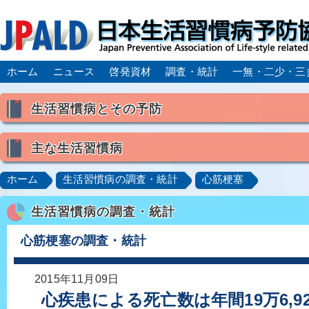
ホーム
ニュース
啓発資材
調査・統計
一無・二少・三
生活習慣病とその予防
生活習慣病とは
主な生活習慣病
喫煙
食生活
飲酒
身体活動・運動不足
高血圧
脂質異常症（高脂血症）
糖尿病
CK
ホーム
生活習慣病の調査・統計
心筋梗塞
肥満症／メタボリックシンドローム
動脈硬化
心
生活習慣病の調査・統計
脂肪肝／NAFLD／NASH
アルコール肝疾患
CO
ロコモティブシンドローム／サルコペニア／フレイル
心筋梗塞の調査・統計
2015年11月09日
心疾患による死亡数は年間19万6,9