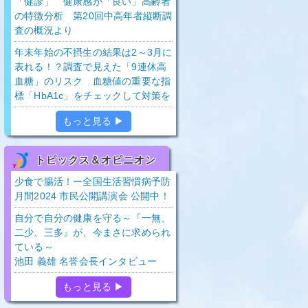
「健診」 健康感が「良い」高齢者
の特徴分析 第20回中高年者縦断調
査の概況より
年末年始の不摂生の結果は2～3月に
表れる！？調査で見えた「9連休高
血糖」のリスク 血糖値の重要な指
標「HbA1c」をチェックして対策を
もっと見る ▶
トピックス＆オピニオン
少食で腸活！ー全国生活習慣病予防
月間2024 市民公開講演会 公開中！
自分で自分の健康を守る～『一無、
二少、三多』が、今まさに求められ
ている～
池田 義雄 名誉会長インタビュー
もっと見る ▶