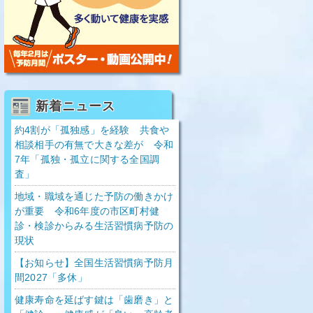
新着ニュース
約4割が「孤独感」を経験 共食や
相談相手の有無で大きな差が 令和
7年「孤独・孤立に関する全国調
査」
地域・職域を通じた予防の働きかけ
が重要 令和6年度の市区町村健
診・検診からみる生活習慣病予防の
現状
【お知らせ】全国生活習慣病予防月
間2027「多休」
健康寿命を延ばす鍵は「歯磨き」と