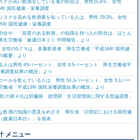
スクが高い飲酒をしている者の割合は、男性15.8％、女性
26年 国民健康・栄養調査
リスクを高める飲酒量を知っている人は、男性 29.3%、女性
成25年 国民健康・栄養調査
割合や、「節度のある飲酒」の知識を持つ人の割合は、ほとん
厚生労働省「健康日本２１ 中間報告」より
％、女性の0.7 ％は、多量飲酒者 厚生労働省「平成16年 国民健
の概要」より
人は男性 49パーセント、女性 8.5パーセント 厚生労働省平
民栄養調査結果の概況」より
ールを飲んでいる人は、男性 53.3パーセント、女性 9.1パー
労働省「平成13年 国民栄養調査結果の概況」より
病気’の第４位は肝臓病 総理府「生活習慣病に関する世論調査」
な飲酒の知識の普及をめざす 厚生省「21世紀における国民健
（健康日本21）」を発表
計 メニュー