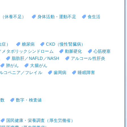
労（休養不足）
身体活動・運動不足
食生活
血症）
糖尿病
CKD（慢性腎臓病）
／メタボリックシンドローム
動脈硬化
心筋梗塞
血
脂肪肝／NAFLD／NASH
アルコール性肝炎
肺がん
大腸がん
ルコペニア／フレイル
歯周病
睡眠障害
者数
数字・検査値
国民健康・栄養調査（厚生労働省）