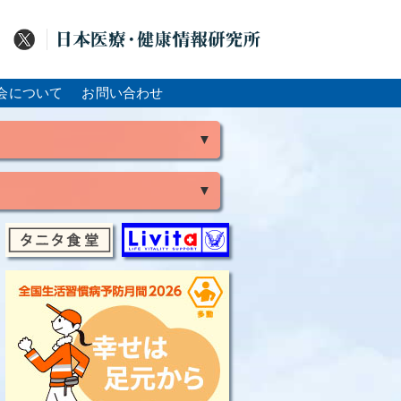
会について
お問い合わせ
▼
▼
風
脳出血
大腸がん
骨粗鬆症