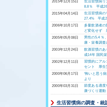
生活習慣病リ
2015年12月15日
8.8％ 平成
生活習慣病の
2015年04月14日
27.4% 平
多量飲酒者の
2006年10月17日
ど変化せず 
男性の5.4 
2005年05月08日
康・栄養調査
飲酒習慣のある
2003年12月24日
成14年 国
習慣的にアルコ
2002年12月11日
セント 厚生
‘怖いと思う
2000年06月17日
より
節度ある適度
2000年03月31日
康づくり運動
生活習慣病の調査・統