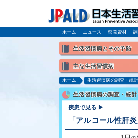
ホーム
ニュース
啓発資材
調
生活習慣病とその予防
生活習慣病とは
主な生活習慣病
喫煙
食生活
飲酒
高血圧
脂質異常症（高脂
ホーム
生活習慣病の調査・統
肥満症／メタボリックシンドロ
生活習慣病の調査・統計
脂肪肝／NAFLD／NASH
ロコモティブシンドローム／サ
疾患で見る ▶
「アルコール性肝炎
1日