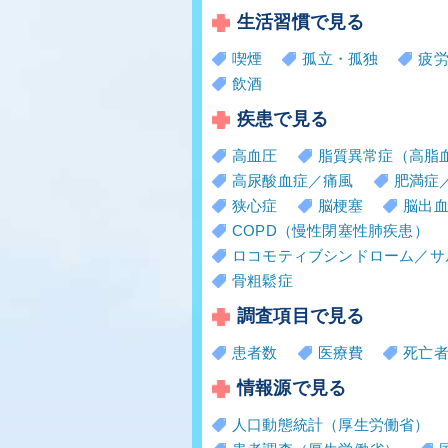
生活習慣で見る
喫煙
孤立・孤独
疲
飲酒
疾患で見る
高血圧
脂質異常症（高脂
高尿酸血症／痛風
肥満症
狭心症
脳梗塞
脳出
COPD（慢性閉塞性肺疾患）
ロコモティブシンドローム／サ
骨粗鬆症
調査項目で見る
患者数
医療費
死亡
情報源で見る
人口動態統計（厚生労働省）