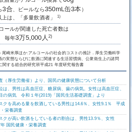
飲酒量がアルコール換算で
3合
350mL缶3本
ら
、ビールなら
）
1)
以上は、「多量飲酒者」
コールが関連した死亡者数は
2)
3万5,000人
毎年
、2) 尾崎米厚ほか:アルコールの社会的コストの推計．厚生労働科学
酒の実態ならびに飲酒に関連する生活習慣病、公衆衛生上の諸問
に関する総合的研究班平成21 年度研究報告書
査（厚生労働省）より、国民の健康状態について分析
位は、男性は高血圧症、糖尿病、歯の病気。女性は高血圧症、
目の病気 令和１年(2019)「国民生活基礎調査」より
クを高める量を飲酒している男性は14.6％、女性9.1％ 平成
康・栄養調査
スクが高い飲酒をしている者の割合は、男性13.9％、女性
27年 国民健康・栄養調査