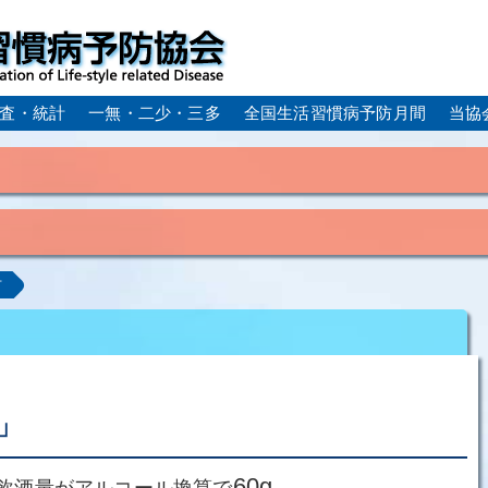
査・統計
一無・二少・三多
全国生活習慣病予防月間
当協
身体活動・運動不足
疲労（休養不足）
孤立・孤独
血症）
糖尿病
CKD（慢性腎臓病）
高尿酸血症／痛
計
ーム
動脈硬化
心筋梗塞
狭心症
脳梗塞
アルコール肝疾患
COPD（慢性閉塞性肺疾患）
肺がん
ルコペニア／フレイル
歯周病
」
60g