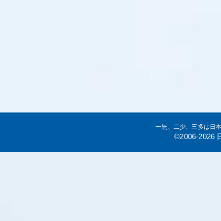
一無、二少、三多は日
©2006-20