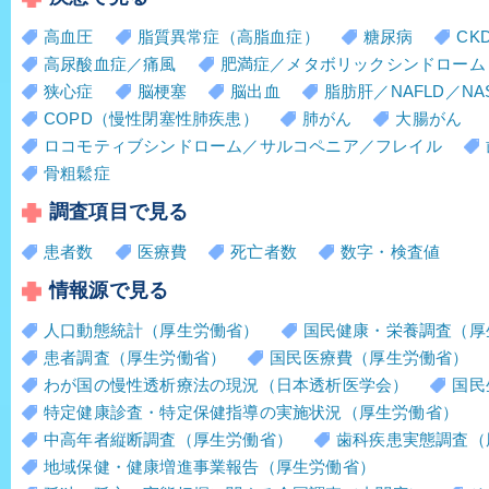
高血圧
脂質異常症（高脂血症）
糖尿病
CK
高尿酸血症／痛風
肥満症／メタボリックシンドローム
狭心症
脳梗塞
脳出血
脂肪肝／NAFLD／NA
COPD（慢性閉塞性肺疾患）
肺がん
大腸がん
ロコモティブシンドローム／サルコペニア／フレイル
骨粗鬆症
調査項目で見る
患者数
医療費
死亡者数
数字・検査値
情報源で見る
人口動態統計（厚生労働省）
国民健康・栄養調査（厚
患者調査（厚生労働省）
国民医療費（厚生労働省）
わが国の慢性透析療法の現況（日本透析医学会）
国民
特定健康診査・特定保健指導の実施状況（厚生労働省）
中高年者縦断調査（厚生労働省）
歯科疾患実態調査（
地域保健・健康増進事業報告（厚生労働省）