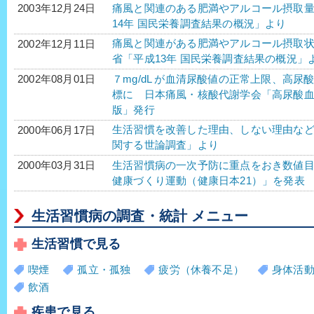
痛風と関連のある肥満やアルコール摂取
2003年12月24日
14年 国民栄養調査結果の概況」より
痛風と関連がある肥満やアルコール摂取
2002年12月11日
省「平成13年 国民栄養調査結果の概況」
７mg/dL が血清尿酸値の正常上限、高尿酸
2002年08月01日
標に 日本痛風・核酸代謝学会「高尿酸血
版」発行
生活習慣を改善した理由、しない理由な
2000年06月17日
関する世論調査」より
生活習慣病の一次予防に重点をおき数値目
2000年03月31日
健康づくり運動（健康日本21）」を発表
生活習慣病の調査・統計 メニュー
生活習慣で見る
喫煙
孤立・孤独
疲労（休養不足）
身体活
飲酒
疾患で見る