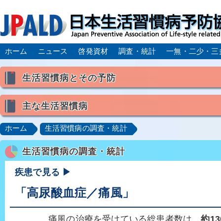
ホーム
ニュース
啓発資材
調査・統計
一無・二少・三
生活習慣病とその予防
生活習慣病とは
主な生活習慣病
喫煙
食生活
飲酒
身体活動・運動不足
高血圧
脂質異常症（高脂血症）
糖尿病
CK
ホーム
生活習慣病の調査・統計
肥満症／メタボリックシンドローム
動脈硬化
心
生活習慣病の調査・統計
脂肪肝／NAFLD／NASH
アルコール肝疾患
CO
ロコモティブシンドローム／サルコペニア／フレイル
疾患で見る ▶
「高尿酸血症／痛風」
痛風の治療を受けている総患者数は、
約1